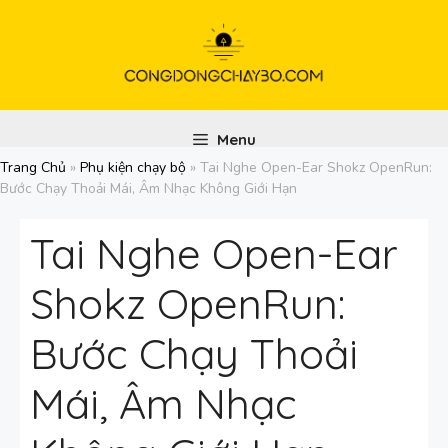
Chuyển
đến
nội
dung
Menu
Trang Chủ
»
Phụ kiện chạy bộ
»
Tai Nghe Open-Ear Shokz OpenRun:
Bước Chạy Thoải Mái, Âm Nhạc Không Giới Hạn
Tai Nghe Open-Ear
Shokz OpenRun:
Bước Chạy Thoải
Mái, Âm Nhạc