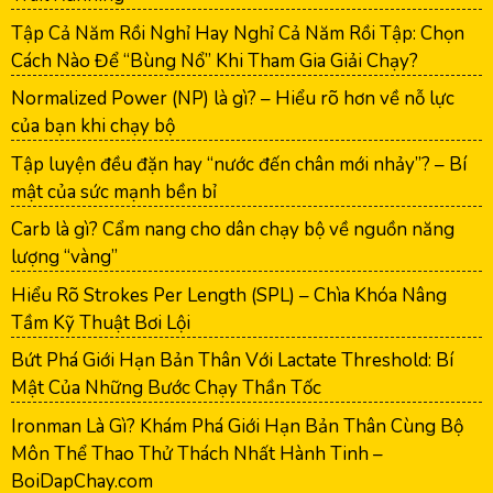
Tập Cả Năm Rồi Nghỉ Hay Nghỉ Cả Năm Rồi Tập: Chọn
Cách Nào Để “Bùng Nổ” Khi Tham Gia Giải Chạy?
Normalized Power (NP) là gì? – Hiểu rõ hơn về nỗ lực
của bạn khi chạy bộ
Tập luyện đều đặn hay “nước đến chân mới nhảy”? – Bí
mật của sức mạnh bền bỉ
Carb là gì? Cẩm nang cho dân chạy bộ về nguồn năng
lượng “vàng”
Hiểu Rõ Strokes Per Length (SPL) – Chìa Khóa Nâng
Tầm Kỹ Thuật Bơi Lội
Bứt Phá Giới Hạn Bản Thân Với Lactate Threshold: Bí
Mật Của Những Bước Chạy Thần Tốc
Ironman Là Gì? Khám Phá Giới Hạn Bản Thân Cùng Bộ
Môn Thể Thao Thử Thách Nhất Hành Tinh –
BoiDapChay.com