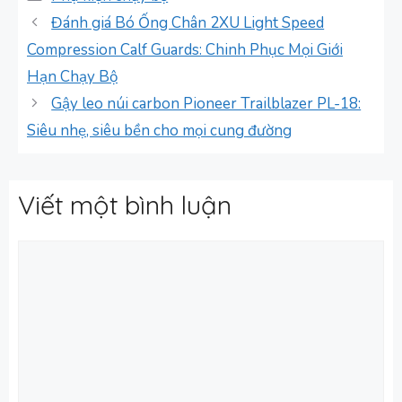
mục
Đánh giá Bó Ống Chân 2XU Light Speed
Compression Calf Guards: Chinh Phục Mọi Giới
Hạn Chạy Bộ
Gậy leo núi carbon Pioneer Trailblazer PL-18:
Siêu nhẹ, siêu bền cho mọi cung đường
Viết một bình luận
Bình
luận