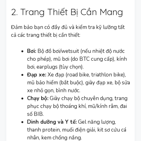
2. Trang Thiết Bị Cần Mang
Đảm bảo bạn có đầy đủ và kiểm tra kỹ lưỡng tất
cả các trang thiết bị cần thiết:
Bơi:
Bộ đồ bơi/wetsuit (nếu nhiệt độ nước
cho phép), mũ bơi (do BTC cung cấp), kính
bơi, earplugs (tùy chọn).
Đạp xe:
Xe đạp (road bike, triathlon bike),
mũ bảo hiểm (bắt buộc), giày đạp xe, bộ sửa
xe nhỏ gọn, bình nước.
Chạy bộ:
Giày chạy bộ chuyên dụng, trang
phục chạy bộ thoáng khí, mũ/kính râm, đai
số BIB.
Dinh dưỡng và Y tế:
Gel năng lượng,
thanh protein, muối điện giải, kit sơ cứu cá
nhân, kem chống nắng.