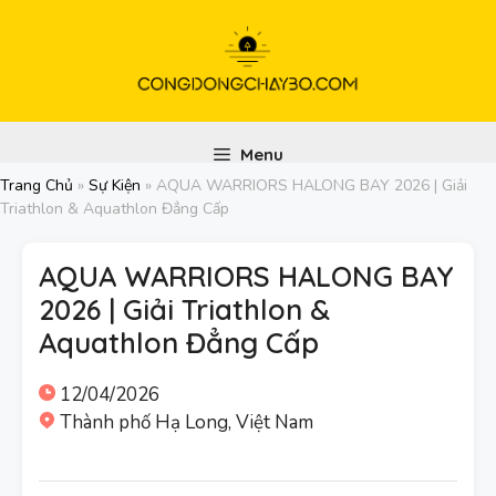
Chuyển
đến
nội
dung
Menu
Trang Chủ
»
Sự Kiện
»
AQUA WARRIORS HALONG BAY 2026 | Giải
Triathlon & Aquathlon Đẳng Cấp
AQUA WARRIORS HALONG BAY
2026 | Giải Triathlon &
Aquathlon Đẳng Cấp
12/04/2026
Thành phố Hạ Long, Việt Nam