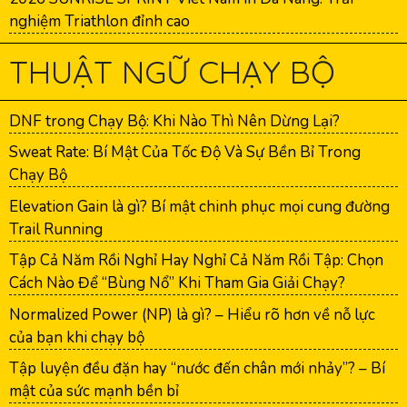
nghiệm Triathlon đỉnh cao
THUẬT NGỮ CHẠY BỘ
DNF trong Chạy Bộ: Khi Nào Thì Nên Dừng Lại?
Sweat Rate: Bí Mật Của Tốc Độ Và Sự Bền Bỉ Trong
Chạy Bộ
Elevation Gain là gì? Bí mật chinh phục mọi cung đường
Trail Running
Tập Cả Năm Rồi Nghỉ Hay Nghỉ Cả Năm Rồi Tập: Chọn
Cách Nào Để “Bùng Nổ” Khi Tham Gia Giải Chạy?
Normalized Power (NP) là gì? – Hiểu rõ hơn về nỗ lực
của bạn khi chạy bộ
Tập luyện đều đặn hay “nước đến chân mới nhảy”? – Bí
mật của sức mạnh bền bỉ