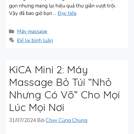
gọn nhưng mang lại hiệu quả thư giãn vượt trội.
Vậy đã bao giờ bạn …
Đọc tiếp
Danh
Máy massage
mục
Để lại bình luận
KiCA Mini 2: Máy
Massage Bỏ Túi “Nhỏ
Nhưng Có Võ” Cho Mọi
Lúc Mọi Nơi
31/07/2024
Bởi
Chạy Cùng Chung