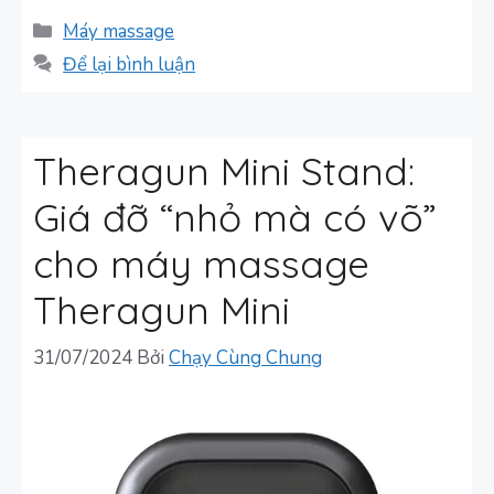
Danh
Máy massage
mục
Để lại bình luận
Theragun Mini Stand:
Giá đỡ “nhỏ mà có võ”
cho máy massage
Theragun Mini
31/07/2024
Bởi
Chạy Cùng Chung