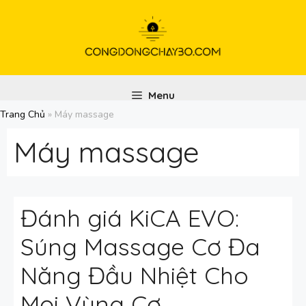
Chuyển
đến
nội
dung
Menu
Trang Chủ
»
Máy massage
Máy massage
Đánh giá KiCA EVO:
Súng Massage Cơ Đa
Năng Đầu Nhiệt Cho
Mọi Vùng Cơ