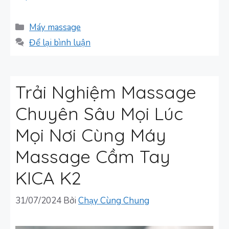
Danh
Máy massage
mục
Để lại bình luận
Trải Nghiệm Massage
Chuyên Sâu Mọi Lúc
Mọi Nơi Cùng Máy
Massage Cầm Tay
KICA K2
31/07/2024
Bởi
Chạy Cùng Chung