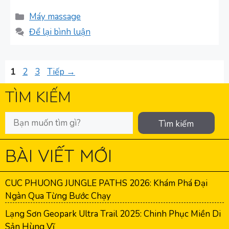
Danh
Máy massage
mục
Để lại bình luận
Trang
Trang
Trang
1
2
3
Tiếp
→
TÌM KIẾM
Tìm kiếm
BÀI VIẾT MỚI
CUC PHUONG JUNGLE PATHS 2026: Khám Phá Đại
Ngàn Qua Từng Bước Chạy
Lạng Sơn Geopark Ultra Trail 2025: Chinh Phục Miền Di
Sản Hùng Vĩ