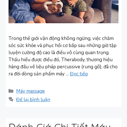
Trong thế giới vận động không ngừng, việc chăm
sóc sức khỏe và phục hồi cơ bắp sau những giờ tập
luyện cường độ cao là điều vô cùng quan trọng.
Thấu hiểu được điều đó, Therabody, thương hiệu
hàng đầu về liệu pháp percussive (rung gõ), đã cho
ra đời dòng sản phẩm máy …
Đọc tiếp
Danh
Máy massage
mục
Để lại bình luận
Đánh Giá Chi Tiết Máy