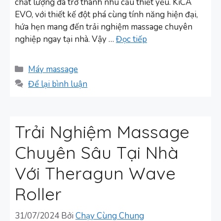
chất lượng đã trở thành nhu cầu thiết yếu. KiCA
EVO, với thiết kế đột phá cùng tính năng hiện đại,
hứa hẹn mang đến trải nghiệm massage chuyên
nghiệp ngay tại nhà. Vậy …
Đọc tiếp
Danh
Máy massage
mục
Để lại bình luận
Trải Nghiệm Massage
Chuyên Sâu Tại Nhà
Với Theragun Wave
Roller
31/07/2024
Bởi
Chạy Cùng Chung