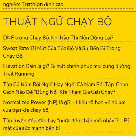
nghiệm Triathlon đỉnh cao
THUẬT NGỮ CHẠY BỘ
DNF trong Chạy Bộ: Khi Nào Thì Nên Dừng Lại?
Sweat Rate: Bí Mật Của Tốc Độ Và Sự Bền Bỉ Trong
Chạy Bộ
Elevation Gain là gì? Bí mật chinh phục mọi cung đường
Trail Running
Tập Cả Năm Rồi Nghỉ Hay Nghỉ Cả Năm Rồi Tập: Chọn
Cách Nào Để “Bùng Nổ” Khi Tham Gia Giải Chạy?
Normalized Power (NP) là gì? – Hiểu rõ hơn về nỗ lực
của bạn khi chạy bộ
Tập luyện đều đặn hay “nước đến chân mới nhảy”? – Bí
mật của sức mạnh bền bỉ