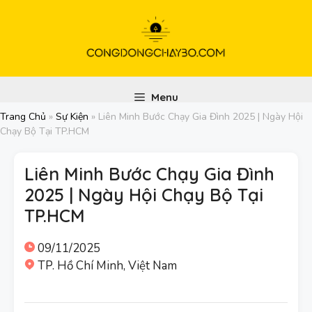
Chuyển
đến
nội
dung
Menu
Trang Chủ
»
Sự Kiện
»
Liên Minh Bước Chạy Gia Đình 2025 | Ngày Hội
Chạy Bộ Tại TP.HCM
Liên Minh Bước Chạy Gia Đình
2025 | Ngày Hội Chạy Bộ Tại
TP.HCM
09/11/2025
TP. Hồ Chí Minh, Việt Nam