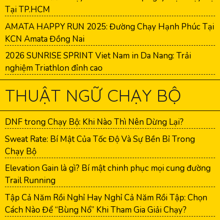
Tại TP.HCM
AMATA HAPPY RUN 2025: Đường Chạy Hạnh Phúc Tại
KCN Amata Đồng Nai
2026 SUNRISE SPRINT Viet Nam in Da Nang: Trải
nghiệm Triathlon đỉnh cao
THUẬT NGỮ CHẠY BỘ
DNF trong Chạy Bộ: Khi Nào Thì Nên Dừng Lại?
Sweat Rate: Bí Mật Của Tốc Độ Và Sự Bền Bỉ Trong
Chạy Bộ
Elevation Gain là gì? Bí mật chinh phục mọi cung đường
Trail Running
Tập Cả Năm Rồi Nghỉ Hay Nghỉ Cả Năm Rồi Tập: Chọn
Cách Nào Để “Bùng Nổ” Khi Tham Gia Giải Chạy?