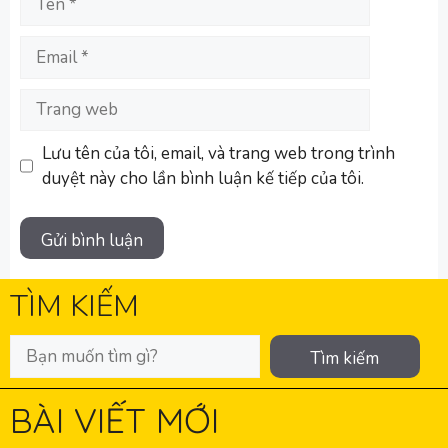
Email
Trang
web
Lưu tên của tôi, email, và trang web trong trình
duyệt này cho lần bình luận kế tiếp của tôi.
TÌM KIẾM
Tìm kiếm
BÀI VIẾT MỚI