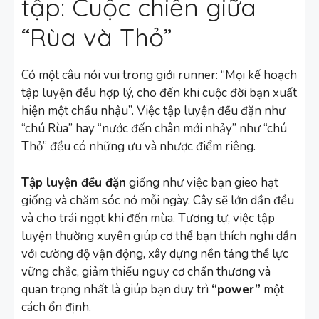
tập: Cuộc chiến giữa
“Rùa và Thỏ”
Có một câu nói vui trong giới runner: “Mọi kế hoạch
tập luyện đều hợp lý, cho đến khi cuộc đời bạn xuất
hiện một chầu nhậu”. Việc tập luyện đều đặn như
“chú Rùa” hay “nước đến chân mới nhảy” như “chú
Thỏ” đều có những ưu và nhược điểm riêng.
Tập luyện đều đặn
giống như việc bạn gieo hạt
giống và chăm sóc nó mỗi ngày. Cây sẽ lớn dần đều
và cho trái ngọt khi đến mùa. Tương tự, việc tập
luyện thường xuyên giúp cơ thể bạn thích nghi dần
với cường độ vận động, xây dựng nền tảng thể lực
vững chắc, giảm thiểu nguy cơ chấn thương và
quan trọng nhất là giúp bạn duy trì
“power”
một
cách ổn định.