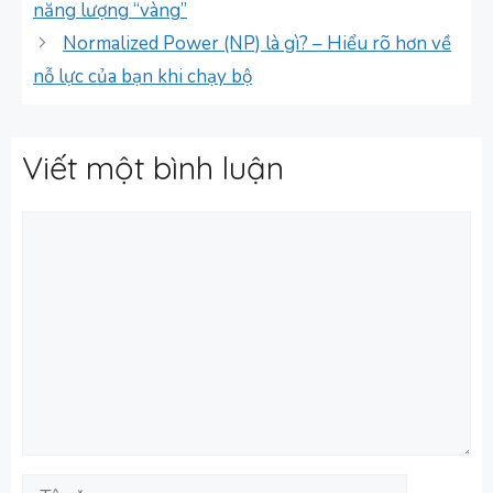
năng lượng “vàng”
Normalized Power (NP) là gì? – Hiểu rõ hơn về
nỗ lực của bạn khi chạy bộ
Viết một bình luận
Bình
luận
Tên