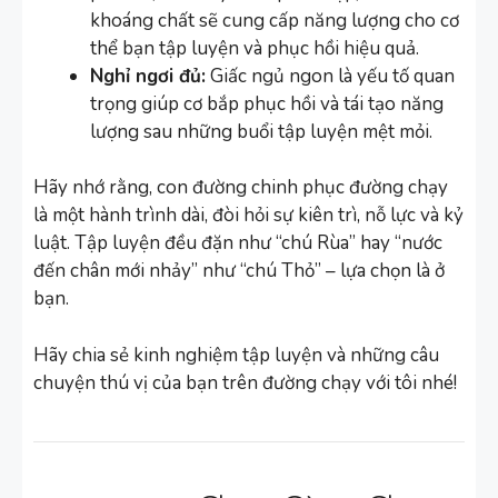
khoáng chất sẽ cung cấp năng lượng cho cơ
thể bạn tập luyện và phục hồi hiệu quả.
Nghỉ ngơi đủ:
Giấc ngủ ngon là yếu tố quan
trọng giúp cơ bắp phục hồi và tái tạo năng
lượng sau những buổi tập luyện mệt mỏi.
Hãy nhớ rằng, con đường chinh phục đường chạy
là một hành trình dài, đòi hỏi sự kiên trì, nỗ lực và kỷ
luật. Tập luyện đều đặn như “chú Rùa” hay “nước
đến chân mới nhảy” như “chú Thỏ” – lựa chọn là ở
bạn.
Hãy chia sẻ kinh nghiệm tập luyện và những câu
chuyện thú vị của bạn trên đường chạy với tôi nhé!