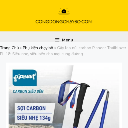
Chuyển
đến
nội
dung
Menu
Trang Chủ
»
Phụ kiện chạy bộ
»
Gậy leo núi carbon Pioneer Trailblazer
PL-18: Siêu nhẹ, siêu bền cho mọi cung đường