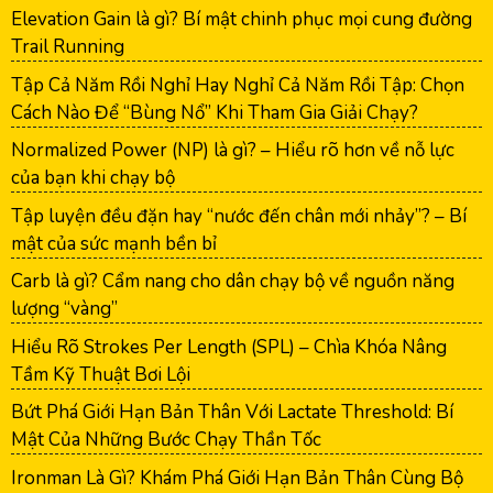
Elevation Gain là gì? Bí mật chinh phục mọi cung đường
Trail Running
Tập Cả Năm Rồi Nghỉ Hay Nghỉ Cả Năm Rồi Tập: Chọn
Cách Nào Để “Bùng Nổ” Khi Tham Gia Giải Chạy?
Normalized Power (NP) là gì? – Hiểu rõ hơn về nỗ lực
của bạn khi chạy bộ
Tập luyện đều đặn hay “nước đến chân mới nhảy”? – Bí
mật của sức mạnh bền bỉ
Carb là gì? Cẩm nang cho dân chạy bộ về nguồn năng
lượng “vàng”
Hiểu Rõ Strokes Per Length (SPL) – Chìa Khóa Nâng
Tầm Kỹ Thuật Bơi Lội
Bứt Phá Giới Hạn Bản Thân Với Lactate Threshold: Bí
Mật Của Những Bước Chạy Thần Tốc
Ironman Là Gì? Khám Phá Giới Hạn Bản Thân Cùng Bộ