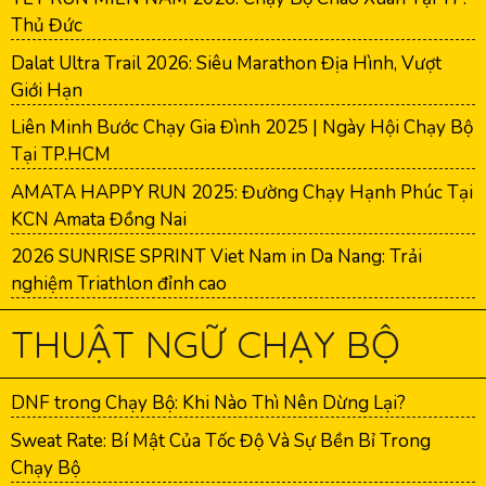
Thủ Đức
Dalat Ultra Trail 2026: Siêu Marathon Địa Hình, Vượt
Giới Hạn
Liên Minh Bước Chạy Gia Đình 2025 | Ngày Hội Chạy Bộ
Tại TP.HCM
AMATA HAPPY RUN 2025: Đường Chạy Hạnh Phúc Tại
KCN Amata Đồng Nai
2026 SUNRISE SPRINT Viet Nam in Da Nang: Trải
nghiệm Triathlon đỉnh cao
THUẬT NGỮ CHẠY BỘ
DNF trong Chạy Bộ: Khi Nào Thì Nên Dừng Lại?
Sweat Rate: Bí Mật Của Tốc Độ Và Sự Bền Bỉ Trong
Chạy Bộ