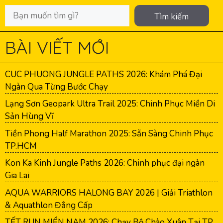
Tìm kiếm
BÀI VIẾT MỚI
CUC PHUONG JUNGLE PATHS 2026: Khám Phá Đại
Ngàn Qua Từng Bước Chạy
Lạng Sơn Geopark Ultra Trail 2025: Chinh Phục Miền Di
Sản Hùng Vĩ
Tiền Phong Half Marathon 2025: Sẵn Sàng Chinh Phục
TP.HCM
Kon Ka Kinh Jungle Paths 2026: Chinh phục đại ngàn
Gia Lai
AQUA WARRIORS HALONG BAY 2026 | Giải Triathlon
& Aquathlon Đẳng Cấp
TẾT RUN MIỀN NAM 2026: Chạy Bộ Chào Xuân Tại TP.