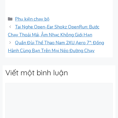
Danh
Phụ kiện chạy bộ
mục
Tai Nghe Open-Ear Shokz OpenRun: Bước
Chạy Thoải Mái, Âm Nhạc Không Giới Hạn
Quần Đùi Thể Thao Nam 2XU Aero 7″: Đồng
Hành Cùng Bạn Trên Mọi Nẻo Đường Chạy
Viết một bình luận
Bình
luận