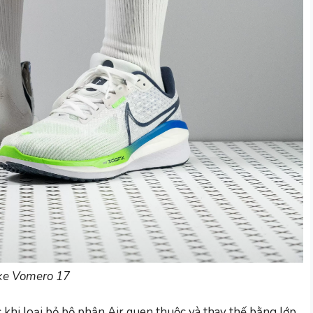
ke Vomero 17
khi loại bỏ bộ phận Air quen thuộc và thay thế bằng lớp