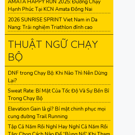
AMATA HAPPY RUN 2025: Đường Chạy
Hạnh Phúc Tại KCN Amata Đồng Nai
2026 SUNRISE SPRINT Viet Nam in Da
Nang: Trải nghiệm Triathlon đỉnh cao
THUẬT NGỮ CHẠY
BỘ
DNF trong Chạy Bộ: Khi Nào Thì Nên Dừng
Lại?
Sweat Rate: Bí Mật Của Tốc Độ Và Sự Bền Bỉ
Trong Chạy Bộ
Elevation Gain là gì? Bí mật chinh phục mọi
cung đường Trail Running
Tập Cả Năm Rồi Nghỉ Hay Nghỉ Cả Năm Rồi
Tập: Chọn Cách Nào Để “Bùng Nổ” Khi Tham