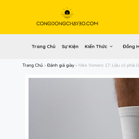
Chuyển
đến
nội
dung
Trang Chủ
Sự Kiện
Kiến Thức
Đồng 
Trang Chủ
»
Đánh giá giày
»
Nike Vomero 17: Liệu có phải l