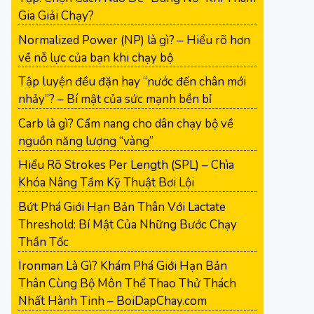
Gia Giải Chạy?
Normalized Power (NP) là gì? – Hiểu rõ hơn
về nỗ lực của bạn khi chạy bộ
Tập luyện đều đặn hay “nước đến chân mới
nhảy”? – Bí mật của sức mạnh bền bỉ
Carb là gì? Cẩm nang cho dân chạy bộ về
nguồn năng lượng “vàng”
Hiểu Rõ Strokes Per Length (SPL) – Chìa
Khóa Nâng Tầm Kỹ Thuật Bơi Lội
Bứt Phá Giới Hạn Bản Thân Với Lactate
Threshold: Bí Mật Của Những Bước Chạy
Thần Tốc
Ironman Là Gì? Khám Phá Giới Hạn Bản
Thân Cùng Bộ Môn Thể Thao Thử Thách
Nhất Hành Tinh – BoiDapChay.com