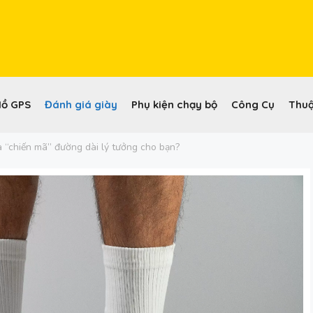
Hồ GPS
Đánh giá giày
Phụ kiện chạy bộ
Công Cụ
Thuậ
à “chiến mã” đường dài lý tưởng cho bạn?