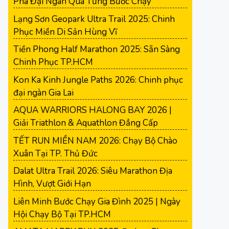
Phá Đại Ngàn Qua Từng Bước Chạy
Lạng Sơn Geopark Ultra Trail 2025: Chinh
Phục Miền Di Sản Hùng Vĩ
Tiền Phong Half Marathon 2025: Sẵn Sàng
Chinh Phục TP.HCM
Kon Ka Kinh Jungle Paths 2026: Chinh phục
đại ngàn Gia Lai
AQUA WARRIORS HALONG BAY 2026 |
Giải Triathlon & Aquathlon Đẳng Cấp
TẾT RUN MIỀN NAM 2026: Chạy Bộ Chào
Xuân Tại TP. Thủ Đức
Dalat Ultra Trail 2026: Siêu Marathon Địa
Hình, Vượt Giới Hạn
Liên Minh Bước Chạy Gia Đình 2025 | Ngày
Hội Chạy Bộ Tại TP.HCM