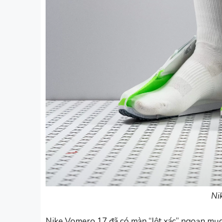
Ni
Nike Vomero 17 đã có màn “lột xác” ngoạn mục 