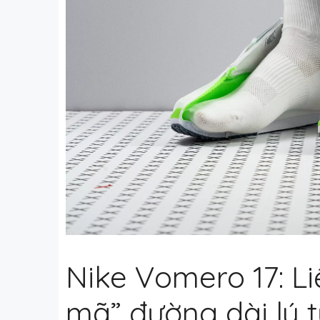
Nike Vomero 17: Li
mã” đường dài lý 