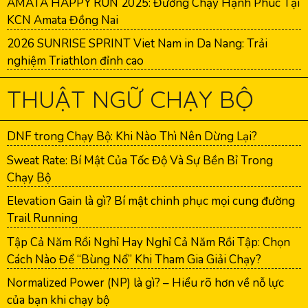
AMATA HAPPY RUN 2025: Đường Chạy Hạnh Phúc Tại
KCN Amata Đồng Nai
2026 SUNRISE SPRINT Viet Nam in Da Nang: Trải
nghiệm Triathlon đỉnh cao
THUẬT NGỮ CHẠY BỘ
DNF trong Chạy Bộ: Khi Nào Thì Nên Dừng Lại?
Sweat Rate: Bí Mật Của Tốc Độ Và Sự Bền Bỉ Trong
Chạy Bộ
Elevation Gain là gì? Bí mật chinh phục mọi cung đường
Trail Running
Tập Cả Năm Rồi Nghỉ Hay Nghỉ Cả Năm Rồi Tập: Chọn
Cách Nào Để “Bùng Nổ” Khi Tham Gia Giải Chạy?
Normalized Power (NP) là gì? – Hiểu rõ hơn về nỗ lực
của bạn khi chạy bộ