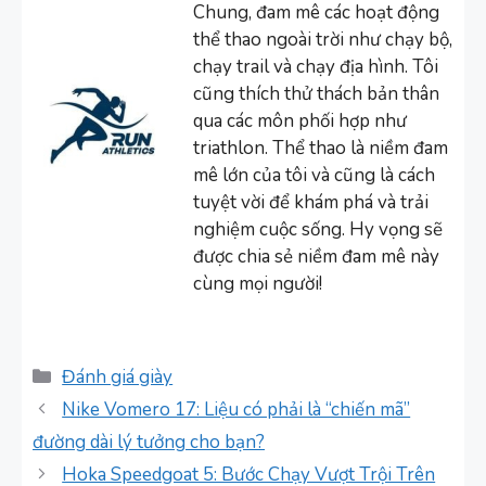
Chung, đam mê các hoạt động
thể thao ngoài trời như chạy bộ,
chạy trail và chạy địa hình. Tôi
cũng thích thử thách bản thân
qua các môn phối hợp như
triathlon. Thể thao là niềm đam
mê lớn của tôi và cũng là cách
tuyệt vời để khám phá và trải
nghiệm cuộc sống. Hy vọng sẽ
được chia sẻ niềm đam mê này
cùng mọi người!
Danh
Đánh giá giày
mục
Nike Vomero 17: Liệu có phải là “chiến mã”
đường dài lý tưởng cho bạn?
Hoka Speedgoat 5: Bước Chạy Vượt Trội Trên