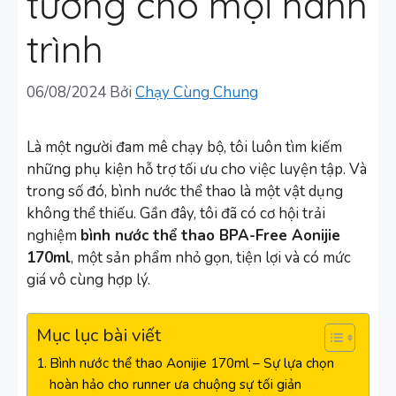
tưởng cho mọi hành
trình
06/08/2024
Bởi
Chạy Cùng Chung
Là một người đam mê chạy bộ, tôi luôn tìm kiếm
những phụ kiện hỗ trợ tối ưu cho việc luyện tập. Và
trong số đó, bình nước thể thao là một vật dụng
không thể thiếu. Gần đây, tôi đã có cơ hội trải
nghiệm
bình nước thể thao BPA-Free Aonijie
170ml
, một sản phẩm nhỏ gọn, tiện lợi và có mức
giá vô cùng hợp lý.
Mục lục bài viết
Bình nước thể thao Aonijie 170ml – Sự lựa chọn
hoàn hảo cho runner ưa chuộng sự tối giản