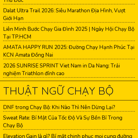
Thủ Đức
Dalat Ultra Trail 2026: Siêu Marathon Địa Hình, Vượt
Giới Hạn
Liên Minh Bước Chạy Gia Đình 2025 | Ngày Hội Chạy Bộ
Tại TP.HCM
AMATA HAPPY RUN 2025: Đường Chạy Hạnh Phúc Tại
KCN Amata Đồng Nai
2026 SUNRISE SPRINT Viet Nam in Da Nang: Trải
nghiệm Triathlon đỉnh cao
THUẬT NGỮ CHẠY BỘ
DNF trong Chạy Bộ: Khi Nào Thì Nên Dừng Lại?
Sweat Rate: Bí Mật Của Tốc Độ Và Sự Bền Bỉ Trong
Chạy Bộ
Elevation Gain là gì? Bí mật chinh phục mọi cung đường