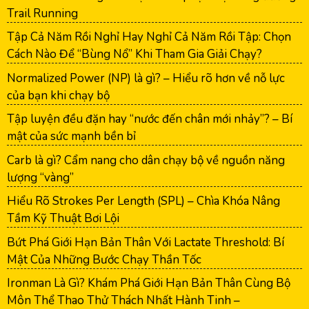
Trail Running
Tập Cả Năm Rồi Nghỉ Hay Nghỉ Cả Năm Rồi Tập: Chọn
Cách Nào Để “Bùng Nổ” Khi Tham Gia Giải Chạy?
Normalized Power (NP) là gì? – Hiểu rõ hơn về nỗ lực
của bạn khi chạy bộ
Tập luyện đều đặn hay “nước đến chân mới nhảy”? – Bí
mật của sức mạnh bền bỉ
Carb là gì? Cẩm nang cho dân chạy bộ về nguồn năng
lượng “vàng”
Hiểu Rõ Strokes Per Length (SPL) – Chìa Khóa Nâng
Tầm Kỹ Thuật Bơi Lội
Bứt Phá Giới Hạn Bản Thân Với Lactate Threshold: Bí
Mật Của Những Bước Chạy Thần Tốc
Ironman Là Gì? Khám Phá Giới Hạn Bản Thân Cùng Bộ
Môn Thể Thao Thử Thách Nhất Hành Tinh –