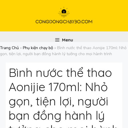
Chuyển
đến
nội
dung
Menu
Trang Chủ
»
Phụ kiện chạy bộ
»
Bình nước thể thao Aonijie 170ml: Nhỏ
gọn, tiện lợi, người bạn đồng hành lý tưởng cho mọi hành trình
Bình nước thể thao
Aonijie 170ml: Nhỏ
gọn, tiện lợi, người
bạn đồng hành lý