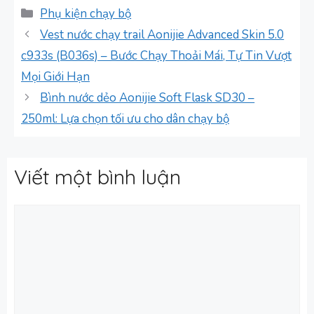
Danh
Phụ kiện chạy bộ
mục
Vest nước chạy trail Aonijie Advanced Skin 5.0
c933s (B036s) – Bước Chạy Thoải Mái, Tự Tin Vượt
Mọi Giới Hạn
Bình nước dẻo Aonijie Soft Flask SD30 –
250ml: Lựa chọn tối ưu cho dân chạy bộ
Viết một bình luận
Bình
luận