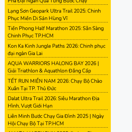
Phá Đại Ngàn Qua Từng Bước Chạy
Lạng Sơn Geopark Ultra Trail 2025: Chinh
Phục Miền Di Sản Hùng Vĩ
Tiền Phong Half Marathon 2025: Sẵn Sàng
Chinh Phục TP.HCM
Kon Ka Kinh Jungle Paths 2026: Chinh phục
đại ngàn Gia Lai
AQUA WARRIORS HALONG BAY 2026 |
Giải Triathlon & Aquathlon Đẳng Cấp
TẾT RUN MIỀN NAM 2026: Chạy Bộ Chào
Xuân Tại TP. Thủ Đức
Dalat Ultra Trail 2026: Siêu Marathon Địa
Hình, Vượt Giới Hạn
Liên Minh Bước Chạy Gia Đình 2025 | Ngày
Hội Chạy Bộ Tại TP.HCM