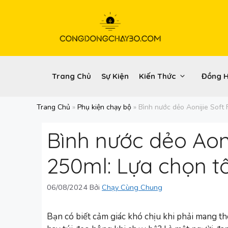
Chuyển
đến
nội
dung
Trang Chủ
Sự Kiện
Kiến Thức
Đồng 
Trang Chủ
»
Phụ kiện chạy bộ
»
Bình nước dẻo Aonijie Soft
Bình nước dẻo Aoni
250ml: Lựa chọn t
06/08/2024
Bởi
Chạy Cùng Chung
Bạn có biết cảm giác khó chịu khi phải mang th