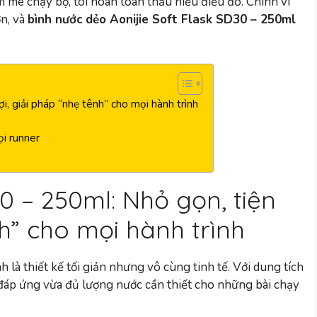
 mê chạy bộ, tôi hoàn toàn thấu hiểu điều đó. Chính vì
ơn, và
bình nước dẻo Aonijie Soft Flask SD30 – 250ml
i, giải pháp “nhẹ tênh” cho mọi hành trình
ọi runner
30 – 250ml: Nhỏ gọn, tiện
nh” cho mọi hành trình
 là thiết kế tối giản nhưng vô cùng tinh tế. Với dung tích
đáp ứng vừa đủ lượng nước cần thiết cho những bài chạy