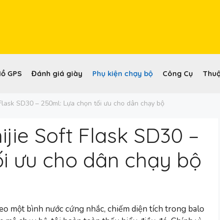
Hồ GPS
Đánh giá giày
Phụ kiện chạy bộ
Công Cụ
Thuậ
 Flask SD30 – 250ml: Lựa chọn tối ưu cho dân chạy bộ
jie Soft Flask SD30 –
ối ưu cho dân chạy bộ
eo một bình nước cứng nhắc, chiếm diện tích trong balo