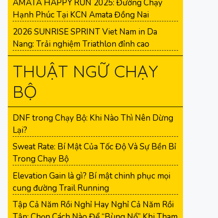
AMATA HAPPY RUN 2025: Đường Chạy
Hạnh Phúc Tại KCN Amata Đồng Nai
2026 SUNRISE SPRINT Viet Nam in Da
Nang: Trải nghiệm Triathlon đỉnh cao
THUẬT NGỮ CHẠY
BỘ
DNF trong Chạy Bộ: Khi Nào Thì Nên Dừng
Lại?
Sweat Rate: Bí Mật Của Tốc Độ Và Sự Bền Bỉ
Trong Chạy Bộ
Elevation Gain là gì? Bí mật chinh phục mọi
cung đường Trail Running
Tập Cả Năm Rồi Nghỉ Hay Nghỉ Cả Năm Rồi
Tập: Chọn Cách Nào Để “Bùng Nổ” Khi Tham