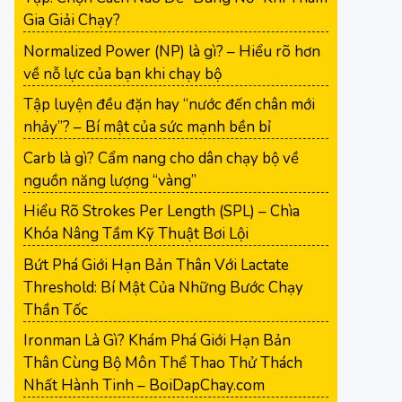
Gia Giải Chạy?
Normalized Power (NP) là gì? – Hiểu rõ hơn
về nỗ lực của bạn khi chạy bộ
Tập luyện đều đặn hay “nước đến chân mới
nhảy”? – Bí mật của sức mạnh bền bỉ
Carb là gì? Cẩm nang cho dân chạy bộ về
nguồn năng lượng “vàng”
Hiểu Rõ Strokes Per Length (SPL) – Chìa
Khóa Nâng Tầm Kỹ Thuật Bơi Lội
Bứt Phá Giới Hạn Bản Thân Với Lactate
Threshold: Bí Mật Của Những Bước Chạy
Thần Tốc
Ironman Là Gì? Khám Phá Giới Hạn Bản
Thân Cùng Bộ Môn Thể Thao Thử Thách
Nhất Hành Tinh – BoiDapChay.com