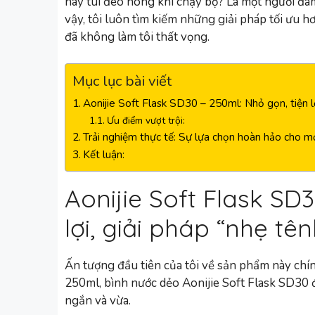
hay túi đeo hông khi chạy bộ? Là một người đam
vậy, tôi luôn tìm kiếm những giải pháp tối ưu h
đã không làm tôi thất vọng.
Mục lục bài viết
Aonijie Soft Flask SD30 – 250ml: Nhỏ gọn, tiện lợ
Ưu điểm vượt trội:
Trải nghiệm thực tế: Sự lựa chọn hoàn hảo cho m
Kết luận:
Aonijie Soft Flask SD
lợi, giải pháp “nhẹ tê
Ấn tượng đầu tiên của tôi về sản phẩm này chính
250ml, bình nước dẻo Aonijie Soft Flask SD30 
ngắn và vừa.