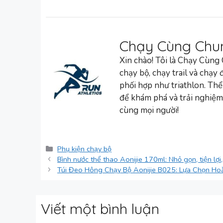
Chạy Cùng Chu
Xin chào! Tôi là Chạy Cùng
chạy bộ, chạy trail và chạy
phối hợp như triathlon. Thể
để khám phá và trải nghiệm
cùng mọi người!
Danh
Phụ kiện chạy bộ
mục
Bình nước thể thao Aonijie 170ml: Nhỏ gọn, tiện lợ
Túi Đeo Hông Chạy Bộ Aonijie B025: Lựa Chọn Hoà
Viết một bình luận