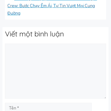
Crew: Bước Chạy Êm Ái, Tự Tin Vượt Mọi Cung
Đường
Viết một bình luận
Bình
luận
Tên