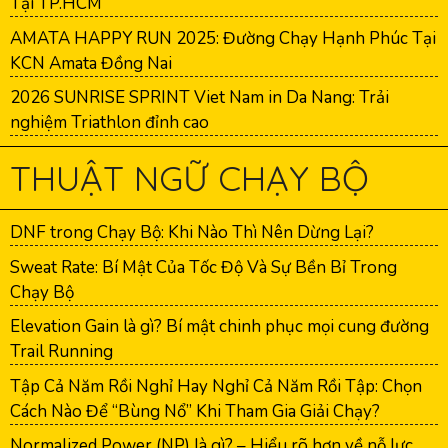
Tại TP.HCM
AMATA HAPPY RUN 2025: Đường Chạy Hạnh Phúc Tại
KCN Amata Đồng Nai
2026 SUNRISE SPRINT Viet Nam in Da Nang: Trải
nghiệm Triathlon đỉnh cao
THUẬT NGỮ CHẠY BỘ
DNF trong Chạy Bộ: Khi Nào Thì Nên Dừng Lại?
Sweat Rate: Bí Mật Của Tốc Độ Và Sự Bền Bỉ Trong
Chạy Bộ
Elevation Gain là gì? Bí mật chinh phục mọi cung đường
Trail Running
Tập Cả Năm Rồi Nghỉ Hay Nghỉ Cả Năm Rồi Tập: Chọn
Cách Nào Để “Bùng Nổ” Khi Tham Gia Giải Chạy?
Normalized Power (NP) là gì? – Hiểu rõ hơn về nỗ lực