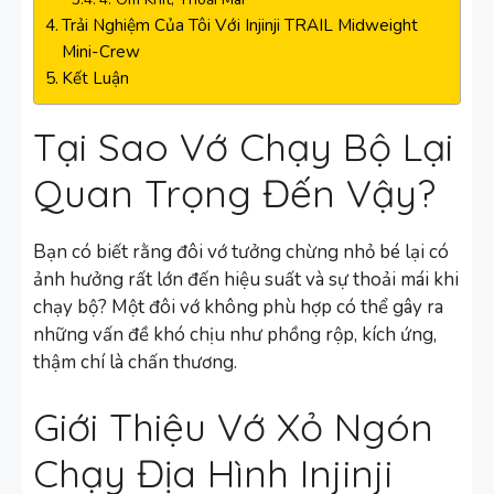
Trải Nghiệm Của Tôi Với Injinji TRAIL Midweight
Mini-Crew
Kết Luận
Tại Sao Vớ Chạy Bộ Lại
Quan Trọng Đến Vậy?
Bạn có biết rằng đôi vớ tưởng chừng nhỏ bé lại có
ảnh hưởng rất lớn đến hiệu suất và sự thoải mái khi
chạy bộ? Một đôi vớ không phù hợp có thể gây ra
những vấn đề khó chịu như phồng rộp, kích ứng,
thậm chí là chấn thương.
Giới Thiệu Vớ Xỏ Ngón
Chạy Địa Hình Injinji