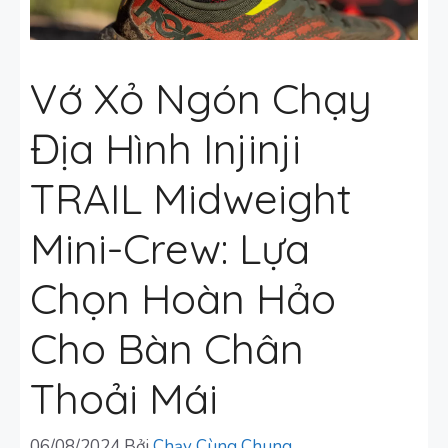
Vớ Xỏ Ngón Chạy
Địa Hình Injinji
TRAIL Midweight
Mini-Crew: Lựa
Chọn Hoàn Hảo
Cho Bàn Chân
Thoải Mái
06/08/2024
Bởi
Chạy Cùng Chung