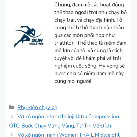
Chung, đam mê các hoạt động
thể thao ngoài trời như chạy bộ,
chạy trail và chạy địa hình. Tôi
cũng thích thử thách bản thân
qua các môn phối hợp như
triathlon. Thể thao là niềm đam
mê lớn của tôi và cũng là cách
tuyệt vời để khám phá và trải
nghiệm cuộc sống. Hy vọng sẽ
được chia sẻ niềm đam mê này
cùng mọi người!
Danh
Phụ kiện chạy bộ
mục
Vớ xỏ ngón nén cơ Injinji Ultra Compression
OTC: Bước Chạy Vững Vàng, Tự Tin Về Đích
Vớ xỏ ngón Injinji Women TRAIL Midweight