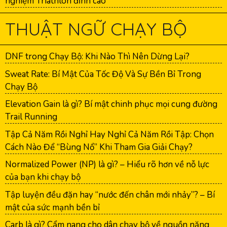
nghiệm Triathlon đỉnh cao
THUẬT NGỮ CHẠY BỘ
DNF trong Chạy Bộ: Khi Nào Thì Nên Dừng Lại?
Sweat Rate: Bí Mật Của Tốc Độ Và Sự Bền Bỉ Trong
Chạy Bộ
Elevation Gain là gì? Bí mật chinh phục mọi cung đường
Trail Running
Tập Cả Năm Rồi Nghỉ Hay Nghỉ Cả Năm Rồi Tập: Chọn
Cách Nào Để “Bùng Nổ” Khi Tham Gia Giải Chạy?
Normalized Power (NP) là gì? – Hiểu rõ hơn về nỗ lực
của bạn khi chạy bộ
Tập luyện đều đặn hay “nước đến chân mới nhảy”? – Bí
mật của sức mạnh bền bỉ
Carb là gì? Cẩm nang cho dân chạy bộ về nguồn năng