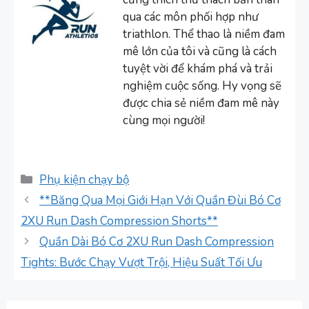
qua các môn phối hợp như
triathlon. Thể thao là niềm đam
mê lớn của tôi và cũng là cách
tuyệt vời để khám phá và trải
nghiệm cuộc sống. Hy vọng sẽ
được chia sẻ niềm đam mê này
cùng mọi người!
Danh
Phụ kiện chạy bộ
mục
**Băng Qua Mọi Giới Hạn Với Quần Đùi Bó Cơ
2XU Run Dash Compression Shorts**
Quần Dài Bó Cơ 2XU Run Dash Compression
Tights: Bước Chạy Vượt Trội, Hiệu Suất Tối Ưu