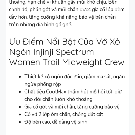
thoáng, hạn chế vi khuẩn gây mùi khó chịu. Bên
cạnh đó, phần gót và mũi chân được gia cố lớp đệm
dày hơn, tăng cường khả năng bảo vệ bàn chân
trên những địa hình gồ ghề.
Ưu Điểm Nổi Bật Của Vớ Xỏ
Ngón Injinji Spectrum
Women Trail Midweight Crew
Thiết kế xỏ ngón độc đáo, giảm ma sát, ngăn
ngừa phồng rộp
Chất liệu CoolMax thấm hút mồ hôi tốt, giữ
cho đôi chân luôn khô thoáng
Gia cố gót và mũi chân, tăng cường bảo vệ
Cổ vớ 2 lớp ôm chân, chống đất cát
Độ bền cao, dễ dàng vệ sinh