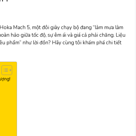
ề Hoka Mach 5, một đôi giày chạy bộ đang “làm mưa làm
àn hảo giữa tốc độ, sự êm ái và giá cả phải chăng. Liệu
êu phẩm” như lời đồn? Hãy cùng tôi khám phá chi tiết
ượng!