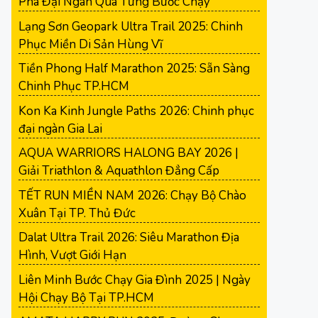
Phá Đại Ngàn Qua Từng Bước Chạy
Lạng Sơn Geopark Ultra Trail 2025: Chinh
Phục Miền Di Sản Hùng Vĩ
Tiền Phong Half Marathon 2025: Sẵn Sàng
Chinh Phục TP.HCM
Kon Ka Kinh Jungle Paths 2026: Chinh phục
đại ngàn Gia Lai
AQUA WARRIORS HALONG BAY 2026 |
Giải Triathlon & Aquathlon Đẳng Cấp
TẾT RUN MIỀN NAM 2026: Chạy Bộ Chào
Xuân Tại TP. Thủ Đức
Dalat Ultra Trail 2026: Siêu Marathon Địa
Hình, Vượt Giới Hạn
Liên Minh Bước Chạy Gia Đình 2025 | Ngày
Hội Chạy Bộ Tại TP.HCM