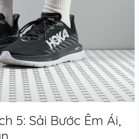
h 5: Sải Bước Êm Ái,
ận