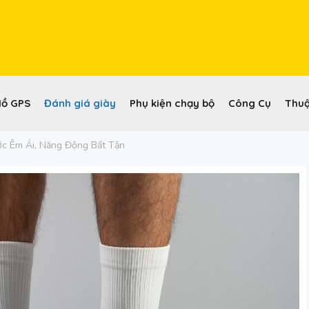
Hồ GPS
Đánh giá giày
Phụ kiện chạy bộ
Công Cụ
Thuậ
ớc Êm Ái, Năng Động Bất Tận