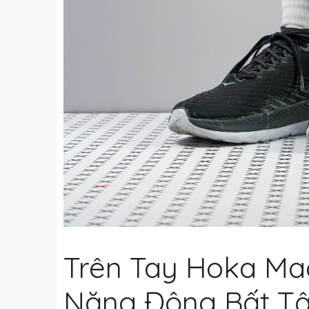
Trên Tay Hoka Mac
Năng Động Bất T