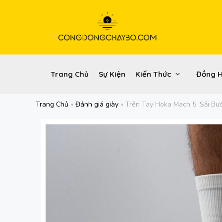
Chuyển
đến
nội
dung
Trang Chủ
Sự Kiện
Kiến Thức
Đồng 
Trang Chủ
»
Đánh giá giày
»
Trên Tay Hoka Mach 5: Sải Bư