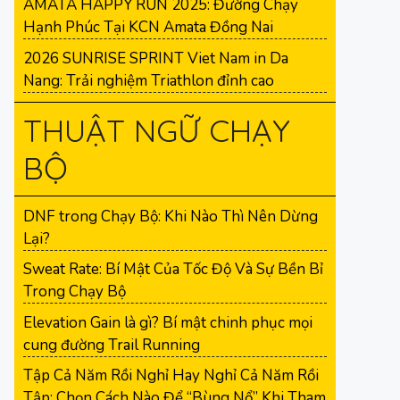
AMATA HAPPY RUN 2025: Đường Chạy
Hạnh Phúc Tại KCN Amata Đồng Nai
2026 SUNRISE SPRINT Viet Nam in Da
Nang: Trải nghiệm Triathlon đỉnh cao
THUẬT NGỮ CHẠY
BỘ
DNF trong Chạy Bộ: Khi Nào Thì Nên Dừng
Lại?
Sweat Rate: Bí Mật Của Tốc Độ Và Sự Bền Bỉ
Trong Chạy Bộ
Elevation Gain là gì? Bí mật chinh phục mọi
cung đường Trail Running
Tập Cả Năm Rồi Nghỉ Hay Nghỉ Cả Năm Rồi
Tập: Chọn Cách Nào Để “Bùng Nổ” Khi Tham