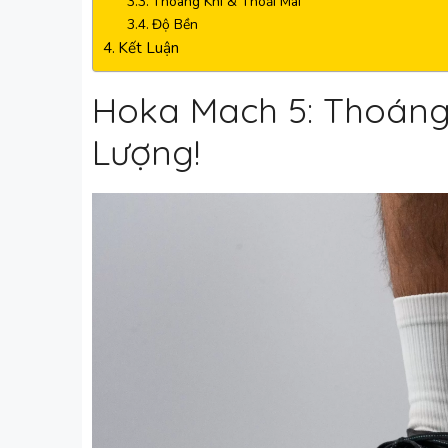
Thoáng Khí & Thoải Mái
Độ Bền
Kết Luận
Hoka Mach 5: Thoáng
Lượng!