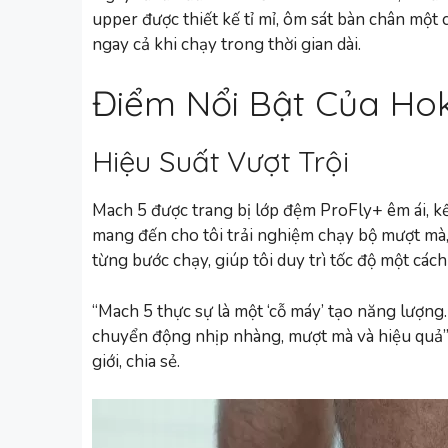
upper được thiết kế tỉ mỉ, ôm sát bàn chân một
ngay cả khi chạy trong thời gian dài.
Điểm Nổi Bật Của Ho
Hiệu Suất Vượt Trội
Mach 5 được trang bị lớp đệm ProFly+ êm ái, 
mang đến cho tôi trải nghiệm chạy bộ mượt mà,
từng bước chạy, giúp tôi duy trì tốc độ một cách
“Mach 5 thực sự là một ‘cỗ máy’ tạo năng lượn
chuyển động nhịp nhàng, mượt mà và hiệu quả”
giới, chia sẻ.