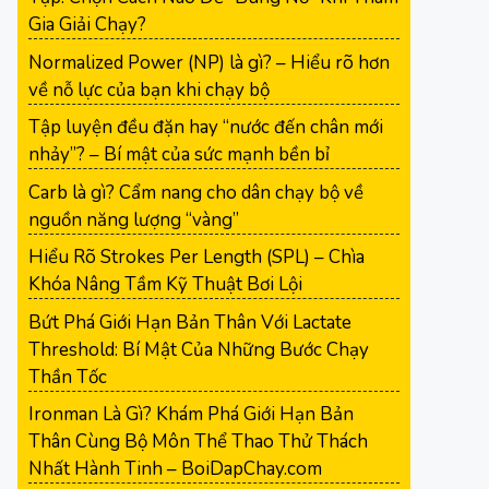
Gia Giải Chạy?
Normalized Power (NP) là gì? – Hiểu rõ hơn
về nỗ lực của bạn khi chạy bộ
Tập luyện đều đặn hay “nước đến chân mới
nhảy”? – Bí mật của sức mạnh bền bỉ
Carb là gì? Cẩm nang cho dân chạy bộ về
nguồn năng lượng “vàng”
Hiểu Rõ Strokes Per Length (SPL) – Chìa
Khóa Nâng Tầm Kỹ Thuật Bơi Lội
Bứt Phá Giới Hạn Bản Thân Với Lactate
Threshold: Bí Mật Của Những Bước Chạy
Thần Tốc
Ironman Là Gì? Khám Phá Giới Hạn Bản
Thân Cùng Bộ Môn Thể Thao Thử Thách
Nhất Hành Tinh – BoiDapChay.com