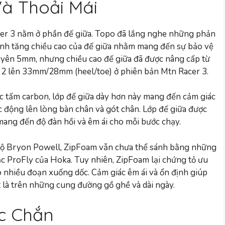
Và Thoải Mái
cer 3 nằm ở phần đế giữa. Topo đã lắng nghe những phản
định tăng chiều cao của đế giữa nhằm mang đến sự bảo vệ
uyên 5mm, nhưng chiều cao đế giữa đã được nâng cấp từ
2 lên 33mm/28mm (heel/toe) ở phiên bản Mtn Racer 3.
c tấm carbon, lớp đế giữa dày hơn này mang đến cảm giác
ác động lên lòng bàn chân và gót chân. Lớp đế giữa được
ang đến độ đàn hồi và êm ái cho mỗi bước chạy.
 bộ Bryon Powell, ZipFoam vẫn chưa thể sánh bằng những
c ProFly của Hoka. Tuy nhiên, ZipFoam lại chứng tỏ ưu
 nhiều đoạn xuống dốc. Cảm giác êm ái và ổn định giúp
t là trên những cung đường gồ ghề và dài ngày.
c Chắn