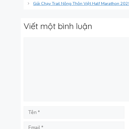
Giải Chạy Trail Nông Thôn Việt Half Marathon 2025
Viết một bình luận
Bình
luận
Tên
Email