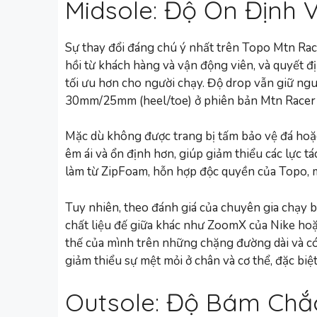
Midsole: Độ Ổn Định 
Sự thay đổi đáng chú ý nhất trên Topo Mtn Ra
hồi từ khách hàng và vận động viên, và quyết 
tối ưu hơn cho người chạy. Độ drop vẫn giữ ng
30mm/25mm (heel/toe) ở phiên bản Mtn Racer 
Mặc dù không được trang bị tấm bảo vệ đá hoặ
êm ái và ổn định hơn, giúp giảm thiểu các lực t
làm từ ZipFoam, hỗn hợp độc quyền của Topo, m
Tuy nhiên, theo đánh giá của chuyên gia chạy
chất liệu đế giữa khác như ZoomX của Nike hoặ
thế của mình trên những chặng đường dài và có
giảm thiểu sự mệt mỏi ở chân và cơ thể, đặc biệ
Outsole: Độ Bám Chắ