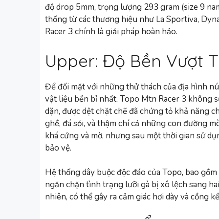
độ drop 5mm, trọng lượng 293 gram (size 9 na
thống từ các thương hiệu như La Sportiva, Dynaf
Racer 3 chính là giải pháp hoàn hảo.
Upper: Độ Bền Vượt T
Để đối mặt với những thử thách của địa hình nú
vật liệu bền bỉ nhất. Topo Mtn Racer 3 không s
dặn, được dệt chặt chẽ đã chứng tỏ khả năng ch
ghề, đá sỏi, và thậm chí cả những con đường mò
khá cứng và mờ, nhưng sau một thời gian sử dụ
bảo vệ.
Hệ thống dây buộc độc đáo của Topo, bao gồm ha
ngăn chặn tình trạng lưỡi gà bị xô lệch sang ha
nhiên, có thể gây ra cảm giác hơi dày và cồng k