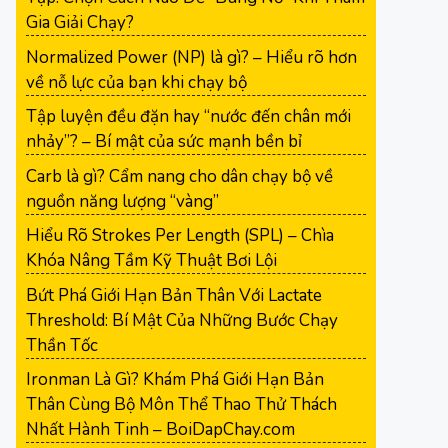
Gia Giải Chạy?
Normalized Power (NP) là gì? – Hiểu rõ hơn
về nỗ lực của bạn khi chạy bộ
Tập luyện đều đặn hay “nước đến chân mới
nhảy”? – Bí mật của sức mạnh bền bỉ
Carb là gì? Cẩm nang cho dân chạy bộ về
nguồn năng lượng “vàng”
Hiểu Rõ Strokes Per Length (SPL) – Chìa
Khóa Nâng Tầm Kỹ Thuật Bơi Lội
Bứt Phá Giới Hạn Bản Thân Với Lactate
Threshold: Bí Mật Của Những Bước Chạy
Thần Tốc
Ironman Là Gì? Khám Phá Giới Hạn Bản
Thân Cùng Bộ Môn Thể Thao Thử Thách
Nhất Hành Tinh – BoiDapChay.com