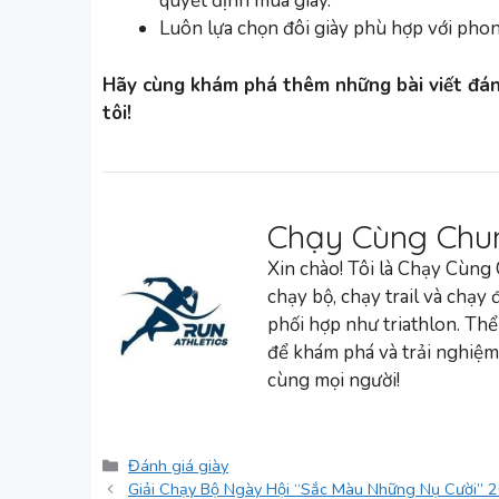
quyết định mua giày.
Luôn lựa chọn đôi giày phù hợp với phon
Hãy cùng khám phá thêm những bài viết đánh
tôi!
Chạy Cùng Chu
Xin chào! Tôi là Chạy Cùng
chạy bộ, chạy trail và chạy
phối hợp như triathlon. Thể
để khám phá và trải nghiệm
cùng mọi người!
Danh
Đánh giá giày
mục
Giải Chạy Bộ Ngày Hội “Sắc Màu Những Nụ Cười” 