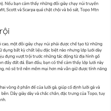
m). Nếu bạn cảm thấy những đôi giày chạy núi truyền
it, Scott và Scarpa quá chật chội và bó sát, Topo Mtn
rội
i cao, một đôi giày chạy núi phải được chế tạo từ những
ử dụng bất kỳ chất liệu đặc biệt nào nhưng lớp lưới dày
ịu đựng vượt trội trước những tác động từ địa hình gồ
n đầy đất đá. Ban đầu, bạn có thể cảm thấy lớp lưới này
ng, nó sẽ trở nên mềm mại hơn mà vẫn giữ được tính năng
i vòng ở phần đế của lưỡi gà, giúp cố định lưỡi gà và
i bên. Dây giày dày và chắc chắn, đặc trưng của Topo, tuy
ềnh.