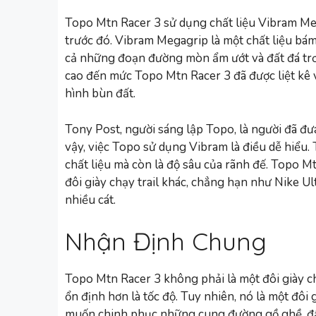
Topo Mtn Racer 3 sử dụng chất liệu Vibram Meg
trước đó. Vibram Megagrip là một chất liệu bám 
cả những đoạn đường mòn ẩm ướt và đất đá trơ
cao đến mức Topo Mtn Racer 3 đã được liệt kê v
hình bùn đất.
Tony Post, người sáng lập Topo, là người đã đư
vậy, việc Topo sử dụng Vibram là điều dễ hiểu.
chất liệu mà còn là độ sâu của rãnh đế. Topo M
đôi giày chạy trail khác, chẳng hạn như Nike Ul
nhiều cát.
Nhận Định Chung
Topo Mtn Racer 3 không phải là một đôi giày c
ổn định hơn là tốc độ. Tuy nhiên, nó là một đô
muốn chinh phục những cung đường gồ ghề, đầ