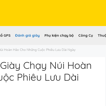
Hồ GPS
Đánh giá giày
Phụ kiện chạy bộ
Công Cụ
Thuậ
Núi Hoàn Hảo Cho Những Cuộc Phiêu Lưu Dài Ngày
 Giày Chạy Núi Hoàn
ộc Phiêu Lưu Dài