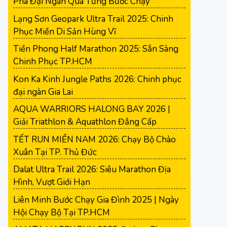
Phá Đại Ngàn Qua Từng Bước Chạy
Lạng Sơn Geopark Ultra Trail 2025: Chinh
Phục Miền Di Sản Hùng Vĩ
Tiền Phong Half Marathon 2025: Sẵn Sàng
Chinh Phục TP.HCM
Kon Ka Kinh Jungle Paths 2026: Chinh phục
đại ngàn Gia Lai
AQUA WARRIORS HALONG BAY 2026 |
Giải Triathlon & Aquathlon Đẳng Cấp
TẾT RUN MIỀN NAM 2026: Chạy Bộ Chào
Xuân Tại TP. Thủ Đức
Dalat Ultra Trail 2026: Siêu Marathon Địa
Hình, Vượt Giới Hạn
Liên Minh Bước Chạy Gia Đình 2025 | Ngày
Hội Chạy Bộ Tại TP.HCM