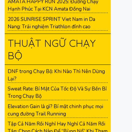
AMATA HAPPY RUN 2025: Đường Chạy
Hạnh Phúc Tại KCN Amata Đồng Nai
2026 SUNRISE SPRINT Viet Nam in Da
Nang: Trải nghiệm Triathlon đỉnh cao
THUẬT NGỮ CHẠY
BỘ
DNF trong Chạy Bộ: Khi Nào Thì Nên Dừng
Lại?
Sweat Rate: Bí Mật Của Tốc Độ Và Sự Bền Bỉ
Trong Chạy Bộ
Elevation Gain là gì? Bí mật chinh phục mọi
cung đường Trail Running
Tập Cả Năm Rồi Nghỉ Hay Nghỉ Cả Năm Rồi
Tập: Chọn Cách Nào Để “Bùng Nổ” Khi Tham