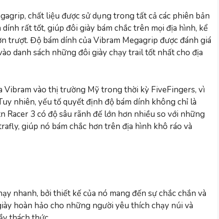
agrip, chất liệu được sử dụng trong tất cả các phiên bản
dính rất tốt, giúp đôi giày bám chắc trên mọi địa hình, kể
n trượt. Độ bám dính của Vibram Megagrip được đánh giá
ào danh sách những đôi giày chạy trail tốt nhất cho địa
a Vibram vào thị trường Mỹ trong thời kỳ FiveFingers, vì
 Tuy nhiên, yếu tố quyết định độ bám dính không chỉ là
tn Racer 3 có độ sâu rãnh đế lớn hơn nhiều so với những
trafly, giúp nó bám chắc hơn trên địa hình khô ráo và
hạy nhanh, bởi thiết kế của nó mang đến sự chắc chắn và
i giày hoàn hảo cho những người yêu thích chạy núi và
y thách thức.