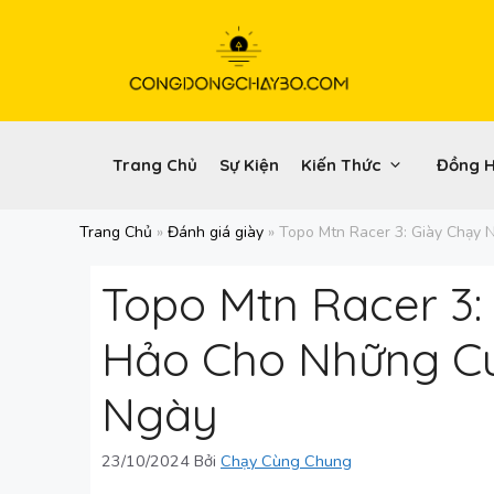
Chuyển
đến
nội
dung
Trang Chủ
Sự Kiện
Kiến Thức
Đồng 
Trang Chủ
»
Đánh giá giày
»
Topo Mtn Racer 3: Giày Chạy 
Topo Mtn Racer 3:
Hảo Cho Những Cu
Ngày
23/10/2024
Bởi
Chạy Cùng Chung