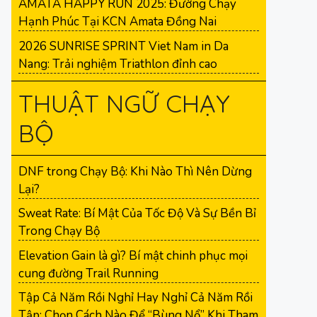
AMATA HAPPY RUN 2025: Đường Chạy
Hạnh Phúc Tại KCN Amata Đồng Nai
2026 SUNRISE SPRINT Viet Nam in Da
Nang: Trải nghiệm Triathlon đỉnh cao
THUẬT NGỮ CHẠY
BỘ
DNF trong Chạy Bộ: Khi Nào Thì Nên Dừng
Lại?
Sweat Rate: Bí Mật Của Tốc Độ Và Sự Bền Bỉ
Trong Chạy Bộ
Elevation Gain là gì? Bí mật chinh phục mọi
cung đường Trail Running
Tập Cả Năm Rồi Nghỉ Hay Nghỉ Cả Năm Rồi
Tập: Chọn Cách Nào Để “Bùng Nổ” Khi Tham