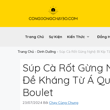
Chuyển
đến
nội
dung
Trang Chủ
Sự Kiện
Kiến Thức
Đồng 
Trang Chủ
»
Dinh Dưỡng
»
Súp Cà Rốt Gừng Nghệ: Bí Kíp 
Súp Cà Rốt Gừng N
Đề Kháng Từ Á Qu
Boulet
23/07/2024
Bởi
Chạy Cùng Chung