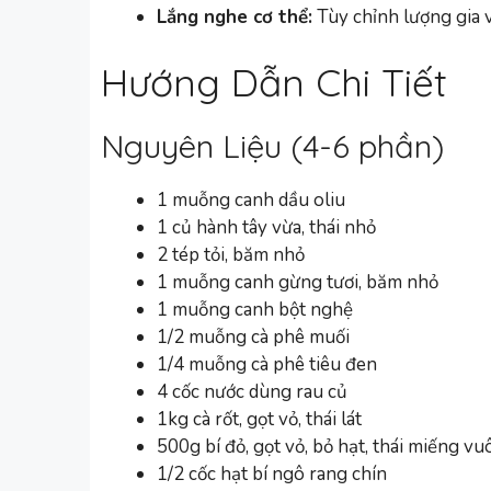
Lắng nghe cơ thể:
Tùy chỉnh lượng gia v
Hướng Dẫn Chi Tiết
Nguyên Liệu (4-6 phần)
1 muỗng canh dầu oliu
1 củ hành tây vừa, thái nhỏ
2 tép tỏi, băm nhỏ
1 muỗng canh gừng tươi, băm nhỏ
1 muỗng canh bột nghệ
1/2 muỗng cà phê muối
1/4 muỗng cà phê tiêu đen
4 cốc nước dùng rau củ
1kg cà rốt, gọt vỏ, thái lát
500g bí đỏ, gọt vỏ, bỏ hạt, thái miếng v
1/2 cốc hạt bí ngô rang chín