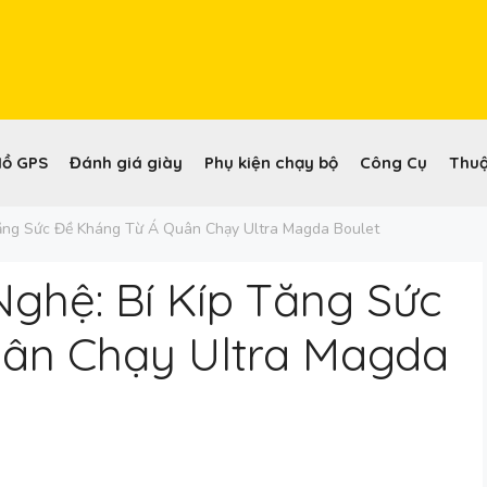
Hồ GPS
Đánh giá giày
Phụ kiện chạy bộ
Công Cụ
Thuậ
Tăng Sức Đề Kháng Từ Á Quân Chạy Ultra Magda Boulet
ghệ: Bí Kíp Tăng Sức
ân Chạy Ultra Magda