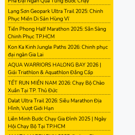
Phá Đại Ngàn Qua Từng Bước Chạy
Lạng Sơn Geopark Ultra Trail 2025: Chinh
Phục Miền Di Sản Hùng Vĩ
Tiền Phong Half Marathon 2025: Sẵn Sàng
Chinh Phục TP.HCM
Kon Ka Kinh Jungle Paths 2026: Chinh phục
đại ngàn Gia Lai
AQUA WARRIORS HALONG BAY 2026 |
Giải Triathlon & Aquathlon Đẳng Cấp
TẾT RUN MIỀN NAM 2026: Chạy Bộ Chào
Xuân Tại TP. Thủ Đức
Dalat Ultra Trail 2026: Siêu Marathon Địa
Hình, Vượt Giới Hạn
Liên Minh Bước Chạy Gia Đình 2025 | Ngày
Hội Chạy Bộ Tại TP.HCM