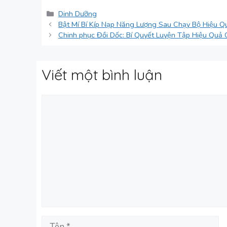
Danh
Dinh Dưỡng
mục
Bật Mí Bí Kíp Nạp Năng Lượng Sau Chạy Bộ Hiệu Q
Chinh phục Đồi Dốc: Bí Quyết Luyện Tập Hiệu Quả
Viết một bình luận
Bình
luận
Tên