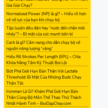
Gia Giải Chạy?
Normalized Power (NP) là gì? – Hiểu rõ hơn
về nỗ lực của bạn khi chạy bộ
Tập luyện đều đặn hay “nước đến chân mới
nhảy”? – Bí mật của sức mạnh bền bỉ
Carb là gì? Cẩm nang cho dân chạy bộ về
nguồn năng lượng “vàng”
Hiểu Rõ Strokes Per Length (SPL) – Chìa
Khóa Nâng Tầm Kỹ Thuật Bơi Lội
Bứt Phá Giới Hạn Bản Thân Với Lactate
Threshold: Bí Mật Của Những Bước Chạy
Thần Tốc
Ironman Là Gì? Khám Phá Giới Hạn Bản
Thân Cùng Bộ Môn Thể Thao Thử Thách
Nhất Hành Tinh – BoiDapChay.com