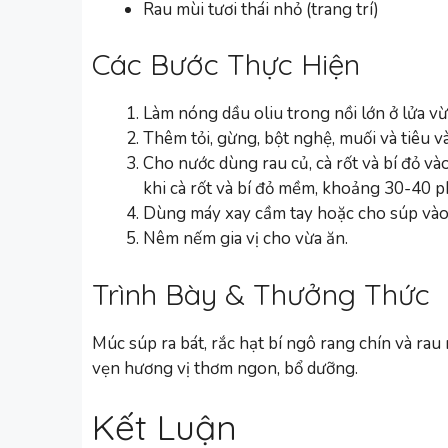
Rau mùi tươi thái nhỏ (trang trí)
Các Bước Thực Hiện
Làm nóng dầu oliu trong nồi lớn ở lửa v
Thêm tỏi, gừng, bột nghệ, muối và tiêu 
Cho nước dùng rau củ, cà rốt và bí đỏ vào
khi cà rốt và bí đỏ mềm, khoảng 30-40 p
Dùng máy xay cầm tay hoặc cho súp vào 
Nêm nếm gia vị cho vừa ăn.
Trình Bày & Thưởng Thức
Múc súp ra bát, rắc hạt bí ngô rang chín và ra
vẹn hương vị thơm ngon, bổ dưỡng.
Kết Luận