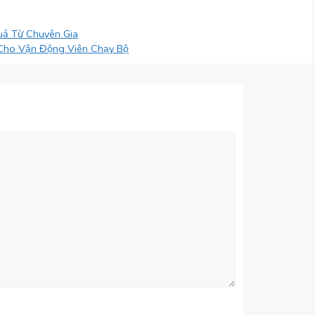
uả Từ Chuyên Gia
 Cho Vận Động Viên Chạy Bộ