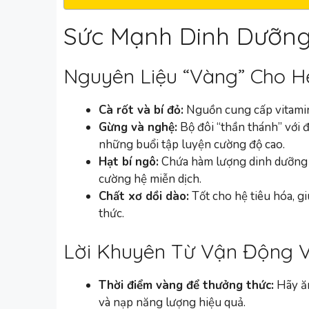
Sức Mạnh Dinh Dưỡn
Nguyên Liệu “Vàng” Cho H
Cà rốt và bí đỏ:
Nguồn cung cấp vitamin 
Gừng và nghệ:
Bộ đôi “thần thánh” với 
những buổi tập luyện cường độ cao.
Hạt bí ngô:
Chứa hàm lượng dinh dưỡng c
cường hệ miễn dịch.
Chất xơ dồi dào:
Tốt cho hệ tiêu hóa, g
thức.
Lời Khuyên Từ Vận Động V
Thời điểm vàng để thưởng thức:
Hãy ăn
và nạp năng lượng hiệu quả.