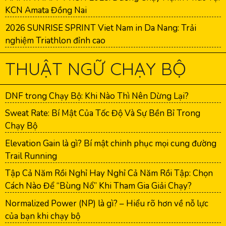
KCN Amata Đồng Nai
2026 SUNRISE SPRINT Viet Nam in Da Nang: Trải
nghiệm Triathlon đỉnh cao
THUẬT NGỮ CHẠY BỘ
DNF trong Chạy Bộ: Khi Nào Thì Nên Dừng Lại?
Sweat Rate: Bí Mật Của Tốc Độ Và Sự Bền Bỉ Trong
Chạy Bộ
Elevation Gain là gì? Bí mật chinh phục mọi cung đường
Trail Running
Tập Cả Năm Rồi Nghỉ Hay Nghỉ Cả Năm Rồi Tập: Chọn
Cách Nào Để “Bùng Nổ” Khi Tham Gia Giải Chạy?
Normalized Power (NP) là gì? – Hiểu rõ hơn về nỗ lực
của bạn khi chạy bộ