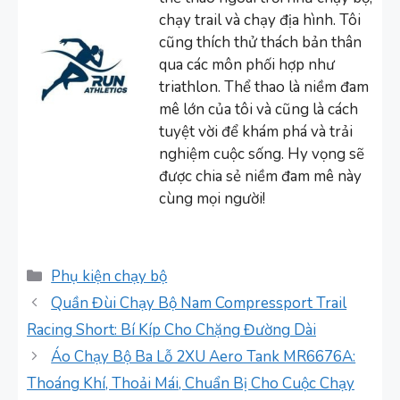
chạy trail và chạy địa hình. Tôi
cũng thích thử thách bản thân
qua các môn phối hợp như
triathlon. Thể thao là niềm đam
mê lớn của tôi và cũng là cách
tuyệt vời để khám phá và trải
nghiệm cuộc sống. Hy vọng sẽ
được chia sẻ niềm đam mê này
cùng mọi người!
Danh
Phụ kiện chạy bộ
mục
Quần Đùi Chạy Bộ Nam Compressport Trail
Racing Short: Bí Kíp Cho Chặng Đường Dài
Áo Chạy Bộ Ba Lỗ 2XU Aero Tank MR6676A:
Thoáng Khí, Thoải Mái, Chuẩn Bị Cho Cuộc Chạy