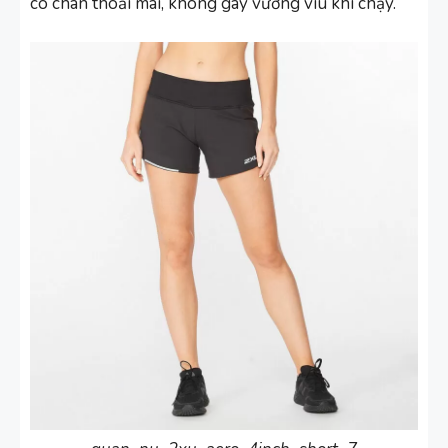
co chân thoải mái, không gây vướng víu khi chạy.