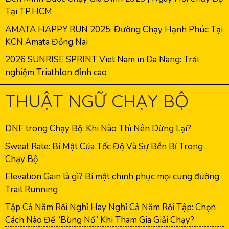
Tại TP.HCM
AMATA HAPPY RUN 2025: Đường Chạy Hạnh Phúc Tại
KCN Amata Đồng Nai
2026 SUNRISE SPRINT Viet Nam in Da Nang: Trải
nghiệm Triathlon đỉnh cao
THUẬT NGỮ CHẠY BỘ
DNF trong Chạy Bộ: Khi Nào Thì Nên Dừng Lại?
Sweat Rate: Bí Mật Của Tốc Độ Và Sự Bền Bỉ Trong
Chạy Bộ
Elevation Gain là gì? Bí mật chinh phục mọi cung đường
Trail Running
Tập Cả Năm Rồi Nghỉ Hay Nghỉ Cả Năm Rồi Tập: Chọn
Cách Nào Để “Bùng Nổ” Khi Tham Gia Giải Chạy?