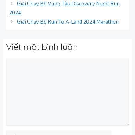
mục
Giải Chạy Bộ Vũng Tàu Discovery Night Run
2024
Giải Chạy Bộ Run To A-Land 2024 Marathon
Viết một bình luận
Bình
luận
Tên