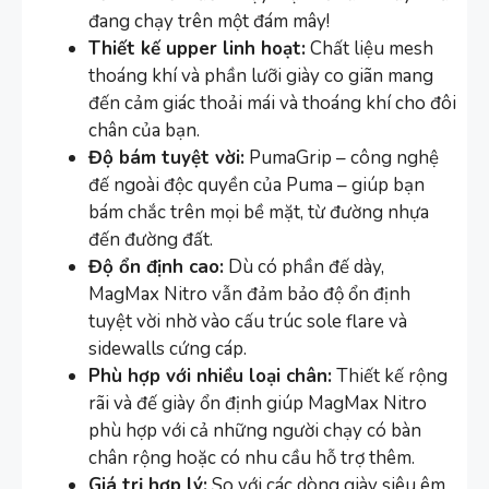
đang chạy trên một đám mây!
Thiết kế upper linh hoạt:
Chất liệu mesh
thoáng khí và phần lưỡi giày co giãn mang
đến cảm giác thoải mái và thoáng khí cho đôi
chân của bạn.
Độ bám tuyệt vời:
PumaGrip – công nghệ
đế ngoài độc quyền của Puma – giúp bạn
bám chắc trên mọi bề mặt, từ đường nhựa
đến đường đất.
Độ ổn định cao:
Dù có phần đế dày,
MagMax Nitro vẫn đảm bảo độ ổn định
tuyệt vời nhờ vào cấu trúc sole flare và
sidewalls cứng cáp.
Phù hợp với nhiều loại chân:
Thiết kế rộng
rãi và đế giày ổn định giúp MagMax Nitro
phù hợp với cả những người chạy có bàn
chân rộng hoặc có nhu cầu hỗ trợ thêm.
Giá trị hợp lý:
So với các dòng giày siêu êm