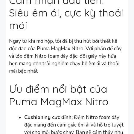
Cảm nhận đầu tiên:
Siêu êm ái, cực kỳ thoải
mái
Ngay từ khi mở hộp, tôi đã bị thu hút bởi thiết kế
độc đáo của Puma MagMax Nitro. Với phần đế dày
và lớp đệm Nitro foam dày đặc, đôi giày này hứa
hẹn mang đến trải nghiệm chạy bộ êm ái và thoải
mái bậc nhất.
Ưu điểm nổi bật của
Puma MagMax Nitro
Cushioning cực đỉnh:
Đệm Nitro foam dày
đặc mang đến cảm giác êm ái và hỗ trợ tuyệt
vời cho mỗi bước chạy. Bạn sẽ cảm thấy như