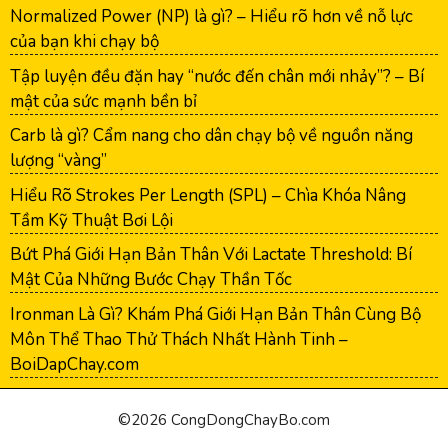
Normalized Power (NP) là gì? – Hiểu rõ hơn về nỗ lực
của bạn khi chạy bộ
Tập luyện đều đặn hay “nước đến chân mới nhảy”? – Bí
mật của sức mạnh bền bỉ
Carb là gì? Cẩm nang cho dân chạy bộ về nguồn năng
lượng “vàng”
Hiểu Rõ Strokes Per Length (SPL) – Chìa Khóa Nâng
Tầm Kỹ Thuật Bơi Lội
Bứt Phá Giới Hạn Bản Thân Với Lactate Threshold: Bí
Mật Của Những Bước Chạy Thần Tốc
Ironman Là Gì? Khám Phá Giới Hạn Bản Thân Cùng Bộ
Môn Thể Thao Thử Thách Nhất Hành Tinh –
BoiDapChay.com
©2026 CongDongChayBo.com