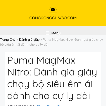
Chuyển
đến
nội
dung
Menu
Trang Chủ
»
Đánh giá giày
»
Puma MagMax Nitro: Đánh giá giày chạy
bộ siêu êm ái dành cho cự ly dài
Puma MagMax
Nitro: Đánh giá giày
chạy bộ siêu êm ái
dành cho cự ly dài