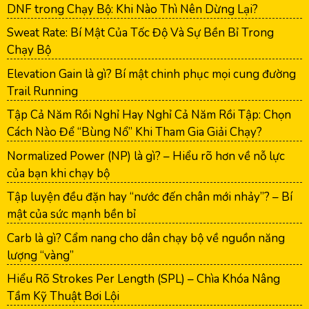
DNF trong Chạy Bộ: Khi Nào Thì Nên Dừng Lại?
Sweat Rate: Bí Mật Của Tốc Độ Và Sự Bền Bỉ Trong
Chạy Bộ
Elevation Gain là gì? Bí mật chinh phục mọi cung đường
Trail Running
Tập Cả Năm Rồi Nghỉ Hay Nghỉ Cả Năm Rồi Tập: Chọn
Cách Nào Để “Bùng Nổ” Khi Tham Gia Giải Chạy?
Normalized Power (NP) là gì? – Hiểu rõ hơn về nỗ lực
của bạn khi chạy bộ
Tập luyện đều đặn hay “nước đến chân mới nhảy”? – Bí
mật của sức mạnh bền bỉ
Carb là gì? Cẩm nang cho dân chạy bộ về nguồn năng
lượng “vàng”
Hiểu Rõ Strokes Per Length (SPL) – Chìa Khóa Nâng
Tầm Kỹ Thuật Bơi Lội