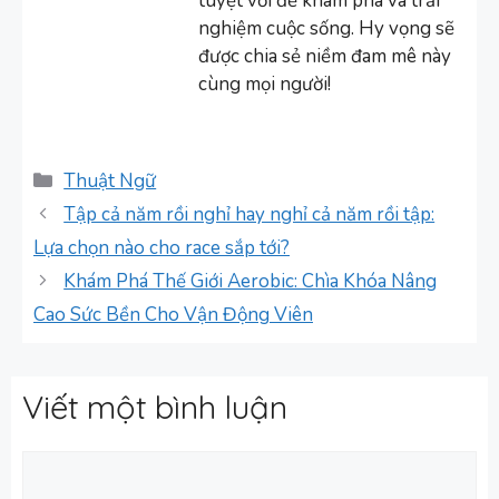
tuyệt vời để khám phá và trải
nghiệm cuộc sống. Hy vọng sẽ
được chia sẻ niềm đam mê này
cùng mọi người!
Danh
Thuật Ngữ
mục
Tập cả năm rồi nghỉ hay nghỉ cả năm rồi tập:
Lựa chọn nào cho race sắp tới?
Khám Phá Thế Giới Aerobic: Chìa Khóa Nâng
Cao Sức Bền Cho Vận Động Viên
Viết một bình luận
Bình
luận