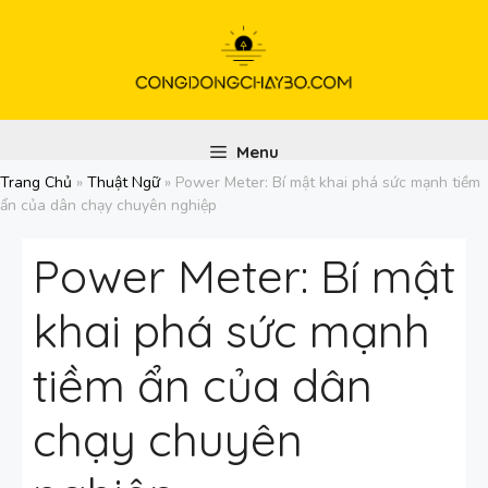
Chuyển
đến
nội
dung
Menu
Trang Chủ
»
Thuật Ngữ
»
Power Meter: Bí mật khai phá sức mạnh tiềm
ẩn của dân chạy chuyên nghiệp
Power Meter: Bí mật
khai phá sức mạnh
tiềm ẩn của dân
chạy chuyên