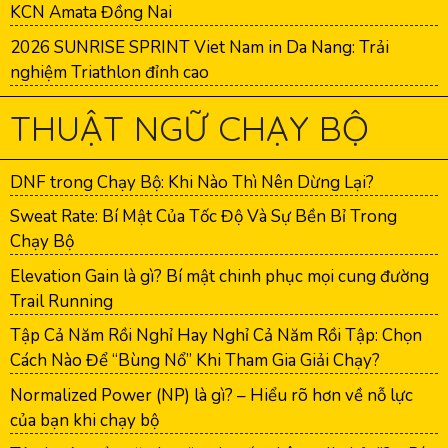
KCN Amata Đồng Nai
2026 SUNRISE SPRINT Viet Nam in Da Nang: Trải
nghiệm Triathlon đỉnh cao
THUẬT NGỮ CHẠY BỘ
DNF trong Chạy Bộ: Khi Nào Thì Nên Dừng Lại?
Sweat Rate: Bí Mật Của Tốc Độ Và Sự Bền Bỉ Trong
Chạy Bộ
Elevation Gain là gì? Bí mật chinh phục mọi cung đường
Trail Running
Tập Cả Năm Rồi Nghỉ Hay Nghỉ Cả Năm Rồi Tập: Chọn
Cách Nào Để “Bùng Nổ” Khi Tham Gia Giải Chạy?
Normalized Power (NP) là gì? – Hiểu rõ hơn về nỗ lực
của bạn khi chạy bộ