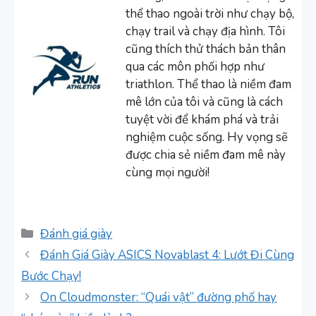
thể thao ngoài trời như chạy bộ,
chạy trail và chạy địa hình. Tôi
cũng thích thử thách bản thân
qua các môn phối hợp như
triathlon. Thể thao là niềm đam
mê lớn của tôi và cũng là cách
tuyệt vời để khám phá và trải
nghiệm cuộc sống. Hy vọng sẽ
được chia sẻ niềm đam mê này
cùng mọi người!
Danh
Đánh giá giày
mục
Đánh Giá Giày ASICS Novablast 4: Lướt Đi Cùng
Bước Chạy!
On Cloudmonster: “Quái vật” đường phố hay