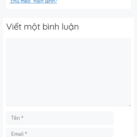
“chú mèo” hiền lành?
Viết một bình luận
Bình
luận
Tên
Email