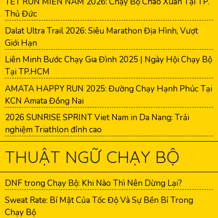
TẾT RUN MIỀN NAM 2026: Chạy Bộ Chào Xuân Tại TP.
Thủ Đức
Dalat Ultra Trail 2026: Siêu Marathon Địa Hình, Vượt
Giới Hạn
Liên Minh Bước Chạy Gia Đình 2025 | Ngày Hội Chạy Bộ
Tại TP.HCM
AMATA HAPPY RUN 2025: Đường Chạy Hạnh Phúc Tại
KCN Amata Đồng Nai
2026 SUNRISE SPRINT Viet Nam in Da Nang: Trải
nghiệm Triathlon đỉnh cao
THUẬT NGỮ CHẠY BỘ
DNF trong Chạy Bộ: Khi Nào Thì Nên Dừng Lại?
Sweat Rate: Bí Mật Của Tốc Độ Và Sự Bền Bỉ Trong
Chạy Bộ