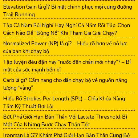
Elevation Gain là gì? Bí mật chinh phục mọi cung đường
Trail Running
Tập Cả Năm Rồi Nghỉ Hay Nghỉ Cả Năm Rồi Tập: Chọn
Cách Nào Để “Bùng Nổ” Khi Tham Gia Giải Chạy?
Normalized Power (NP) là gì? – Hiểu rõ hơn về nỗ lực
của bạn khi chạy bộ
Tập luyện đều đặn hay “nước đến chân mới nhảy”? – Bí
mật của sức mạnh bền bỉ
Carb là gì? Cẩm nang cho dân chạy bộ về nguồn năng
lượng “vàng”
Hiểu Rõ Strokes Per Length (SPL) – Chìa Khóa Nâng
Tầm Kỹ Thuật Bơi Lội
Bứt Phá Giới Hạn Bản Thân Với Lactate Threshold: Bí
Mật Của Những Bước Chạy Thần Tốc
Ironman Là Gì? Khám Phá Giới Hạn Bản Thân Cùng Bộ