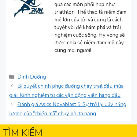
qua các môn phối hợp như
triathlon. Thể thao là niềm đam
mê lớn của tôi và cũng là cách
tuyệt vời để khám phá và trải
nghiệm cuộc sống. Hy vọng sẽ
được chia sẻ niềm đam mê này
cùng mọi người!
Danh
Dinh Dưỡng
mục
Bí quyết chinh phục đường chạy trail đầu mùa
giải: Kinh nghiệm từ các vận động viên hàng đầu
Đánh giá Asics Novablast 5: Sự trở lại đầy năng
lượng của “chiến mã” chạy bộ đa năng
TÌM KIẾM