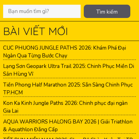
Tìm kiếm
BÀI VIẾT MỚI
CUC PHUONG JUNGLE PATHS 2026: Khám Phá Đại
Ngàn Qua Từng Bước Chạy
Lạng Sơn Geopark Ultra Trail 2025: Chinh Phục Miền Di
Sản Hùng Vĩ
Tiền Phong Half Marathon 2025: Sẵn Sàng Chinh Phục
TP.HCM
Kon Ka Kinh Jungle Paths 2026: Chinh phục đại ngàn
Gia Lai
AQUA WARRIORS HALONG BAY 2026 | Giải Triathlon
& Aquathlon Đẳng Cấp