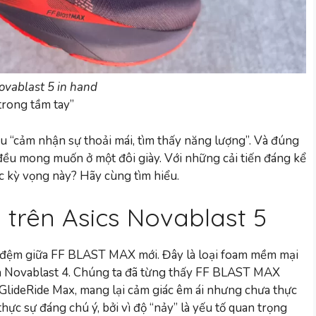
ovablast 5 in hand
trong tầm tay”
ệu “cảm nhận sự thoải mái, tìm thấy năng lượng”. Và đúng
 đều mong muốn ở một đôi giày. Với những cải tiến đáng kể
c kỳ vọng này? Hãy cùng tìm hiểu.
 trên Asics Novablast 5
ớp đệm giữa FF BLAST MAX mới. Đây là loại foam mềm mại
n Novablast 4. Chúng ta đã từng thấy FF BLAST MAX
GlideRide Max, mang lại cảm giác êm ái nhưng chưa thực
hực sự đáng chú ý, bởi vì độ “nảy” là yếu tố quan trọng