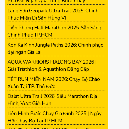
Phá Đại Ngàn Qua Từng Bước Chạy
Lạng Sơn Geopark Ultra Trail 2025: Chinh
Phục Miền Di Sản Hùng Vĩ
Tiền Phong Half Marathon 2025: Sẵn Sàng
Chinh Phục TP.HCM
Kon Ka Kinh Jungle Paths 2026: Chinh phục
đại ngàn Gia Lai
AQUA WARRIORS HALONG BAY 2026 |
Giải Triathlon & Aquathlon Đẳng Cấp
TẾT RUN MIỀN NAM 2026: Chạy Bộ Chào
Xuân Tại TP. Thủ Đức
Dalat Ultra Trail 2026: Siêu Marathon Địa
Hình, Vượt Giới Hạn
Liên Minh Bước Chạy Gia Đình 2025 | Ngày
Hội Chạy Bộ Tại TP.HCM