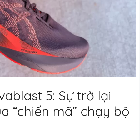
blast 5: Sự trở lại
a “chiến mã” chạy bộ