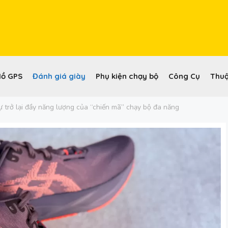
Hồ GPS
Đánh giá giày
Phụ kiện chạy bộ
Công Cụ
Thuậ
ự trở lại đầy năng lượng của “chiến mã” chạy bộ đa năng