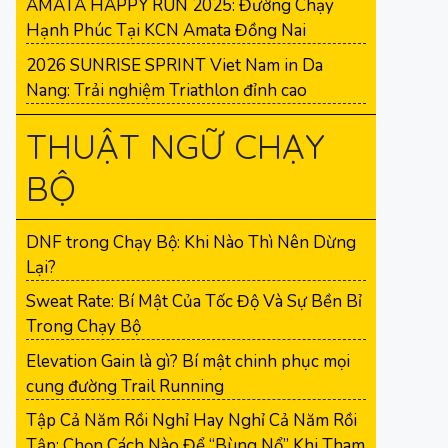
AMATA HAPPY RUN 2025: Đường Chạy
Hạnh Phúc Tại KCN Amata Đồng Nai
2026 SUNRISE SPRINT Viet Nam in Da
Nang: Trải nghiệm Triathlon đỉnh cao
THUẬT NGỮ CHẠY
BỘ
DNF trong Chạy Bộ: Khi Nào Thì Nên Dừng
Lại?
Sweat Rate: Bí Mật Của Tốc Độ Và Sự Bền Bỉ
Trong Chạy Bộ
Elevation Gain là gì? Bí mật chinh phục mọi
cung đường Trail Running
Tập Cả Năm Rồi Nghỉ Hay Nghỉ Cả Năm Rồi
Tập: Chọn Cách Nào Để “Bùng Nổ” Khi Tham