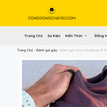
Chuyển
đến
nội
dung
Trang Chủ
Sự Kiện
Kiến Thức
Đồng 
Trang Chủ
»
Đánh giá giày
»
Đánh giá Asics Novablast 5: S