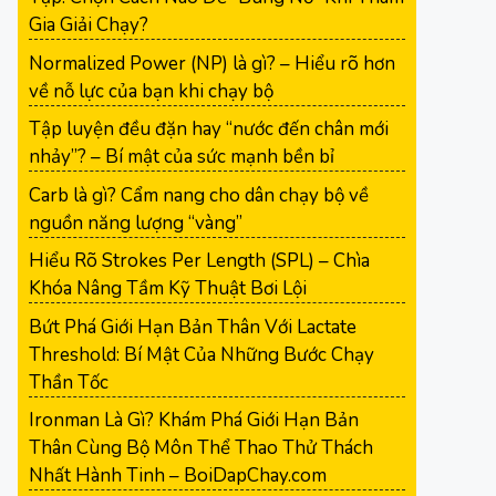
Gia Giải Chạy?
Normalized Power (NP) là gì? – Hiểu rõ hơn
về nỗ lực của bạn khi chạy bộ
Tập luyện đều đặn hay “nước đến chân mới
nhảy”? – Bí mật của sức mạnh bền bỉ
Carb là gì? Cẩm nang cho dân chạy bộ về
nguồn năng lượng “vàng”
Hiểu Rõ Strokes Per Length (SPL) – Chìa
Khóa Nâng Tầm Kỹ Thuật Bơi Lội
Bứt Phá Giới Hạn Bản Thân Với Lactate
Threshold: Bí Mật Của Những Bước Chạy
Thần Tốc
Ironman Là Gì? Khám Phá Giới Hạn Bản
Thân Cùng Bộ Môn Thể Thao Thử Thách
Nhất Hành Tinh – BoiDapChay.com