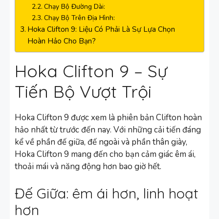
Chạy Bộ Đường Dài:
Chạy Bộ Trên Địa Hình:
Hoka Clifton 9: Liệu Có Phải Là Sự Lựa Chọn
Hoàn Hảo Cho Bạn?
Hoka Clifton 9 – Sự
Tiến Bộ Vượt Trội
Hoka Clifton 9 được xem là phiên bản Clifton hoàn
hảo nhất từ trước đến nay. Với những cải tiến đáng
kể về phần đế giữa, đế ngoài và phần thân giày,
Hoka Clifton 9 mang đến cho bạn cảm giác êm ái,
thoải mái và năng động hơn bao giờ hết.
Đế Giữa: êm ái hơn, linh hoạt
hơn