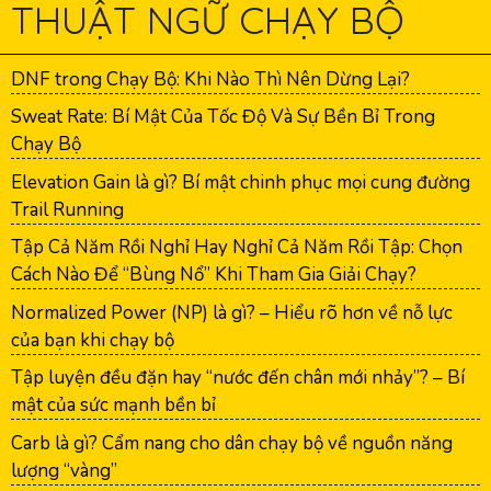
THUẬT NGỮ CHẠY BỘ
DNF trong Chạy Bộ: Khi Nào Thì Nên Dừng Lại?
Sweat Rate: Bí Mật Của Tốc Độ Và Sự Bền Bỉ Trong
Chạy Bộ
Elevation Gain là gì? Bí mật chinh phục mọi cung đường
Trail Running
Tập Cả Năm Rồi Nghỉ Hay Nghỉ Cả Năm Rồi Tập: Chọn
Cách Nào Để “Bùng Nổ” Khi Tham Gia Giải Chạy?
Normalized Power (NP) là gì? – Hiểu rõ hơn về nỗ lực
của bạn khi chạy bộ
Tập luyện đều đặn hay “nước đến chân mới nhảy”? – Bí
mật của sức mạnh bền bỉ
Carb là gì? Cẩm nang cho dân chạy bộ về nguồn năng
lượng “vàng”