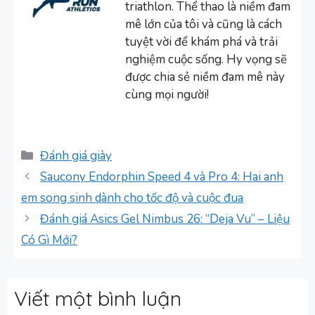
triathlon. Thể thao là niềm đam
mê lớn của tôi và cũng là cách
tuyệt vời để khám phá và trải
nghiệm cuộc sống. Hy vọng sẽ
được chia sẻ niềm đam mê này
cùng mọi người!
Danh
Đánh giá giày
mục
Saucony Endorphin Speed 4 và Pro 4: Hai anh
em song sinh dành cho tốc độ và cuộc đua
Đánh giá Asics Gel Nimbus 26: “Deja Vu” – Liệu
Có Gì Mới?
Viết một bình luận