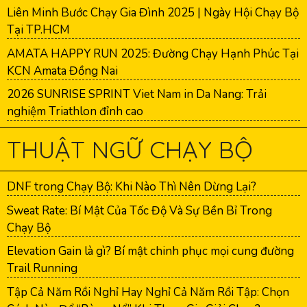
Liên Minh Bước Chạy Gia Đình 2025 | Ngày Hội Chạy Bộ
Tại TP.HCM
AMATA HAPPY RUN 2025: Đường Chạy Hạnh Phúc Tại
KCN Amata Đồng Nai
2026 SUNRISE SPRINT Viet Nam in Da Nang: Trải
nghiệm Triathlon đỉnh cao
THUẬT NGỮ CHẠY BỘ
DNF trong Chạy Bộ: Khi Nào Thì Nên Dừng Lại?
Sweat Rate: Bí Mật Của Tốc Độ Và Sự Bền Bỉ Trong
Chạy Bộ
Elevation Gain là gì? Bí mật chinh phục mọi cung đường
Trail Running
Tập Cả Năm Rồi Nghỉ Hay Nghỉ Cả Năm Rồi Tập: Chọn