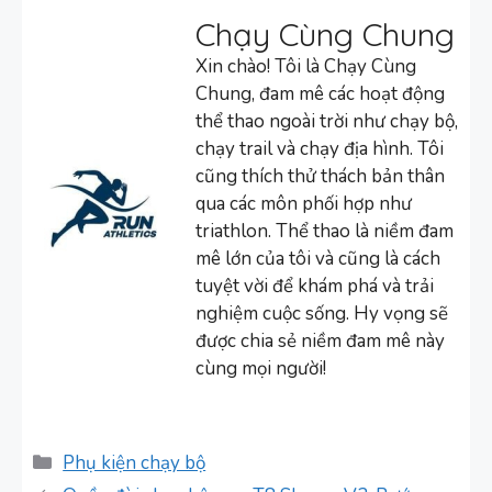
Chạy Cùng Chung
Xin chào! Tôi là Chạy Cùng
Chung, đam mê các hoạt động
thể thao ngoài trời như chạy bộ,
chạy trail và chạy địa hình. Tôi
cũng thích thử thách bản thân
qua các môn phối hợp như
triathlon. Thể thao là niềm đam
mê lớn của tôi và cũng là cách
tuyệt vời để khám phá và trải
nghiệm cuộc sống. Hy vọng sẽ
được chia sẻ niềm đam mê này
cùng mọi người!
Danh
Phụ kiện chạy bộ
mục