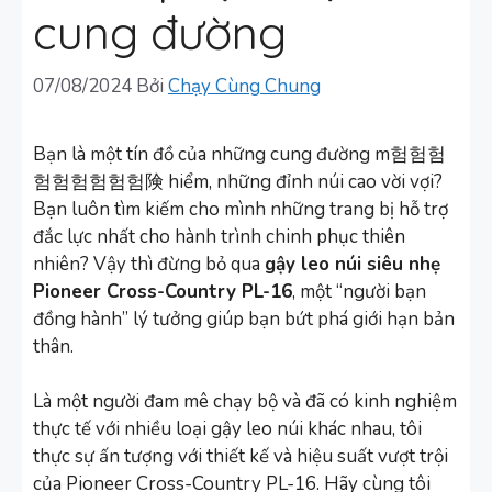
cung đường
07/08/2024
Bởi
Chạy Cùng Chung
Bạn là một tín đồ của những cung đường m험험험
험험험험험험険 hiểm, những đỉnh núi cao vời vợi?
Bạn luôn tìm kiếm cho mình những trang bị hỗ trợ
đắc lực nhất cho hành trình chinh phục thiên
nhiên? Vậy thì đừng bỏ qua
gậy leo núi siêu nhẹ
Pioneer Cross-Country PL-16
, một “người bạn
đồng hành” lý tưởng giúp bạn bứt phá giới hạn bản
thân.
Là một người đam mê chạy bộ và đã có kinh nghiệm
thực tế với nhiều loại gậy leo núi khác nhau, tôi
thực sự ấn tượng với thiết kế và hiệu suất vượt trội
của Pioneer Cross-Country PL-16. Hãy cùng tôi