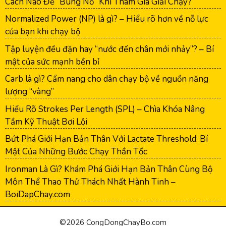
Cách Nào Để “Bùng Nổ” Khi Tham Gia Giải Chạy?
Normalized Power (NP) là gì? – Hiểu rõ hơn về nỗ lực
của bạn khi chạy bộ
Tập luyện đều đặn hay “nước đến chân mới nhảy”? – Bí
mật của sức mạnh bền bỉ
Carb là gì? Cẩm nang cho dân chạy bộ về nguồn năng
lượng “vàng”
Hiểu Rõ Strokes Per Length (SPL) – Chìa Khóa Nâng
Tầm Kỹ Thuật Bơi Lội
Bứt Phá Giới Hạn Bản Thân Với Lactate Threshold: Bí
Mật Của Những Bước Chạy Thần Tốc
Ironman Là Gì? Khám Phá Giới Hạn Bản Thân Cùng Bộ
Môn Thể Thao Thử Thách Nhất Hành Tinh –
BoiDapChay.com
©2026 CongDongChayBo.com