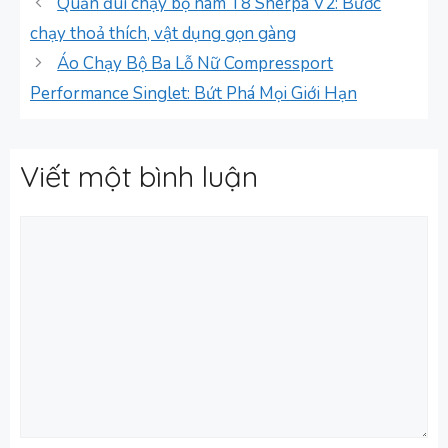
Quần đùi chạy bộ nam T8 Sherpa V2: Bước
chạy thoả thích, vật dụng gọn gàng
Áo Chạy Bộ Ba Lỗ Nữ Compressport
Performance Singlet: Bứt Phá Mọi Giới Hạn
Viết một bình luận
Bình
luận