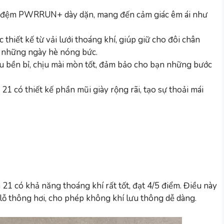
 đệm PWRRUN+ dày dặn, mang đến cảm giác êm ái như
thiết kế từ vải lưới thoáng khí, giúp giữ cho đôi chân
g những ngày hè nóng bức.
u bền bỉ, chịu mài mòn tốt, đảm bảo cho bạn những bước
1 có thiết kế phần mũi giày rộng rãi, tạo sự thoải mái
1 có khả năng thoáng khí rất tốt, đạt 4/5 điểm. Điều này
u lỗ thông hơi, cho phép không khí lưu thông dễ dàng.