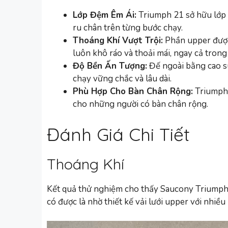
Lớp Đệm Êm Ái:
Triumph 21 sở hữu lớp
ru chân trên từng bước chạy.
Thoáng Khí Vượt Trội:
Phần upper được 
luôn khô ráo và thoải mái, ngay cả tron
Độ Bền Ấn Tượng:
Đế ngoài bằng cao s
chạy vững chắc và lâu dài.
Phù Hợp Cho Bàn Chân Rộng:
Triumph 2
cho những người có bàn chân rộng.
Đánh Giá Chi Tiết
Thoáng Khí
Kết quả thử nghiệm cho thấy Saucony Triumph 2
có được là nhờ thiết kế vải lưới upper với nhiề