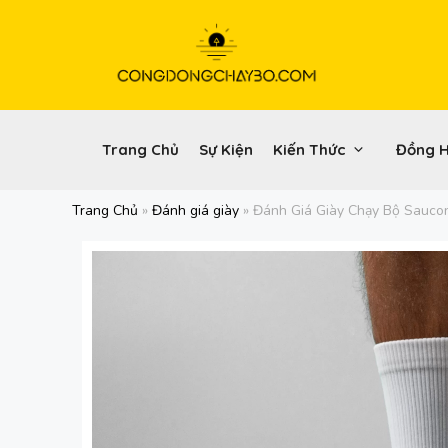
Chuyển
đến
nội
dung
Trang Chủ
Sự Kiện
Kiến Thức
Đồng 
Trang Chủ
»
Đánh giá giày
»
Đánh Giá Giày Chạy Bộ Sauco