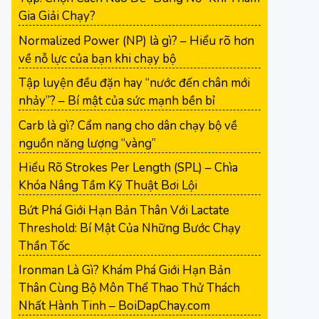
Gia Giải Chạy?
Normalized Power (NP) là gì? – Hiểu rõ hơn
về nỗ lực của bạn khi chạy bộ
Tập luyện đều đặn hay “nước đến chân mới
nhảy”? – Bí mật của sức mạnh bền bỉ
Carb là gì? Cẩm nang cho dân chạy bộ về
nguồn năng lượng “vàng”
Hiểu Rõ Strokes Per Length (SPL) – Chìa
Khóa Nâng Tầm Kỹ Thuật Bơi Lội
Bứt Phá Giới Hạn Bản Thân Với Lactate
Threshold: Bí Mật Của Những Bước Chạy
Thần Tốc
Ironman Là Gì? Khám Phá Giới Hạn Bản
Thân Cùng Bộ Môn Thể Thao Thử Thách
Nhất Hành Tinh – BoiDapChay.com