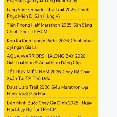
Phá Đại Ngàn Qua Từng Bước Chạy
Lạng Sơn Geopark Ultra Trail 2025: Chinh
Phục Miền Di Sản Hùng Vĩ
Tiền Phong Half Marathon 2025: Sẵn Sàng
Chinh Phục TP.HCM
Kon Ka Kinh Jungle Paths 2026: Chinh phục
đại ngàn Gia Lai
AQUA WARRIORS HALONG BAY 2026 |
Giải Triathlon & Aquathlon Đẳng Cấp
TẾT RUN MIỀN NAM 2026: Chạy Bộ Chào
Xuân Tại TP. Thủ Đức
Dalat Ultra Trail 2026: Siêu Marathon Địa
Hình, Vượt Giới Hạn
Liên Minh Bước Chạy Gia Đình 2025 | Ngày
Hội Chạy Bộ Tại TP.HCM