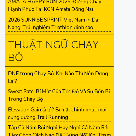
AMATA HAPPY RUN 2025: Đường Chạy
Hạnh Phúc Tại KCN Amata Đồng Nai
2026 SUNRISE SPRINT Viet Nam in Da
Nang: Trải nghiệm Triathlon đỉnh cao
THUẬT NGỮ CHẠY
BỘ
DNF trong Chạy Bộ: Khi Nào Thì Nên Dừng
Lại?
Sweat Rate: Bí Mật Của Tốc Độ Và Sự Bền Bỉ
Trong Chạy Bộ
Elevation Gain là gì? Bí mật chinh phục mọi
cung đường Trail Running
Tập Cả Năm Rồi Nghỉ Hay Nghỉ Cả Năm Rồi
Tập: Chọn Cách Nào Để “Bùng Nổ” Khi Tham