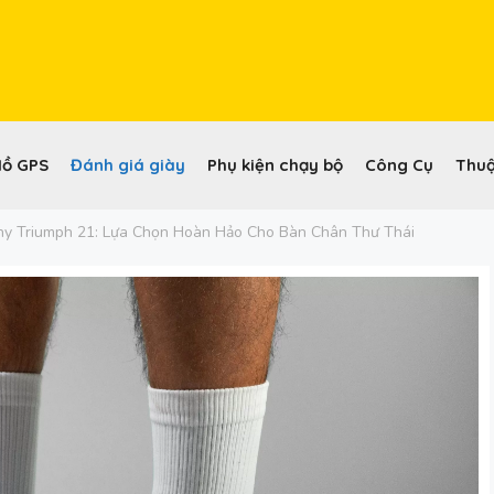
Hồ GPS
Đánh giá giày
Phụ kiện chạy bộ
Công Cụ
Thuậ
ny Triumph 21: Lựa Chọn Hoàn Hảo Cho Bàn Chân Thư Thái