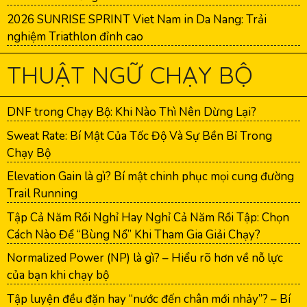
2026 SUNRISE SPRINT Viet Nam in Da Nang: Trải
nghiệm Triathlon đỉnh cao
THUẬT NGỮ CHẠY BỘ
DNF trong Chạy Bộ: Khi Nào Thì Nên Dừng Lại?
Sweat Rate: Bí Mật Của Tốc Độ Và Sự Bền Bỉ Trong
Chạy Bộ
Elevation Gain là gì? Bí mật chinh phục mọi cung đường
Trail Running
Tập Cả Năm Rồi Nghỉ Hay Nghỉ Cả Năm Rồi Tập: Chọn
Cách Nào Để “Bùng Nổ” Khi Tham Gia Giải Chạy?
Normalized Power (NP) là gì? – Hiểu rõ hơn về nỗ lực
của bạn khi chạy bộ
Tập luyện đều đặn hay “nước đến chân mới nhảy”? – Bí