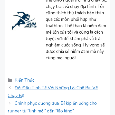
thể thao ngoài trời như chạy bộ,
chạy trail và chạy địa hình. Tôi
cũng thích thử thách bản thân
qua các môn phối hợp như
triathlon. Thể thao là niềm đam
mê lớn của tôi và cũng là cách
tuyệt vời để khám phá và trải
nghiệm cuộc sống. Hy vọng sẽ
được chia sẻ niềm đam mê này
cùng mọi người!
Danh
Kiến Thức
mục
Đối Đầu Tinh Tế Với Những Lời Chê Bai Về
Chạy Bộ
Chinh phục đường đua: Bí kíp ăn uống cho
runner từ “lính mới” đến “lão làng”