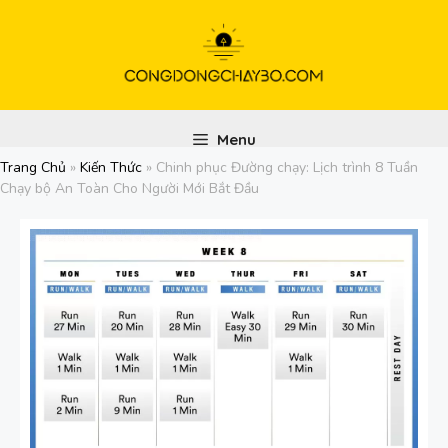
Chuyển
đến
nội
dung
Menu
Trang Chủ
»
Kiến Thức
»
Chinh phục Đường chạy: Lịch trình 8 Tuần
Chạy bộ An Toàn Cho Người Mới Bắt Đầu