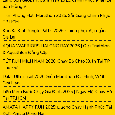
Lạng Sơn Geopark Ultra Trail 2025: Chinh Phục Miền Di
Sản Hùng Vĩ
Tiền Phong Half Marathon 2025: Sẵn Sàng Chinh Phục
TP.HCM
Kon Ka Kinh Jungle Paths 2026: Chinh phục đại ngàn
Gia Lai
AQUA WARRIORS HALONG BAY 2026 | Giải Triathlon
& Aquathlon Đẳng Cấp
TẾT RUN MIỀN NAM 2026: Chạy Bộ Chào Xuân Tại TP.
Thủ Đức
Dalat Ultra Trail 2026: Siêu Marathon Địa Hình, Vượt
Giới Hạn
Liên Minh Bước Chạy Gia Đình 2025 | Ngày Hội Chạy Bộ
Tại TP.HCM
AMATA HAPPY RUN 2025: Đường Chạy Hạnh Phúc Tại
KCN Amata Đồng Nai