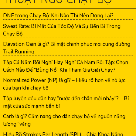
DNF trong Chạy Bộ: Khi Nào Thì Nên Dừng Lại?
Sweat Rate: Bí Mật Của Tốc Độ Và Sự Bền Bỉ Trong
Chạy Bộ
Elevation Gain là gì? Bí mật chinh phục mọi cung đường
Trail Running
Tập Cả Năm Rồi Nghỉ Hay Nghỉ Cả Năm Rồi Tập: Chọn
Cách Nào Để “Bùng Nổ” Khi Tham Gia Giải Chạy?
Normalized Power (NP) là gì? – Hiểu rõ hơn về nỗ lực
của bạn khi chạy bộ
Tập luyện đều đặn hay “nước đến chân mới nhảy”? – Bí
mật của sức mạnh bền bỉ
Carb là gì? Cẩm nang cho dân chạy bộ về nguồn năng
lượng “vàng”
Hiểu Rõ Strokes Per Length (SPL) – Chìa Khóa Nâng