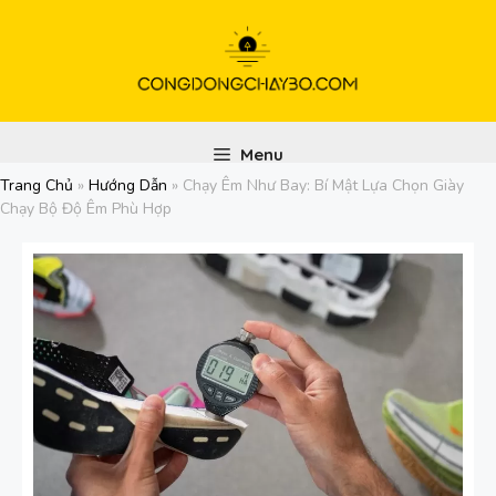
Chuyển
đến
nội
dung
Menu
Trang Chủ
»
Hướng Dẫn
»
Chạy Êm Như Bay: Bí Mật Lựa Chọn Giày
Chạy Bộ Độ Êm Phù Hợp