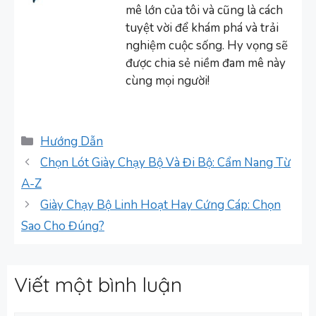
mê lớn của tôi và cũng là cách
tuyệt vời để khám phá và trải
nghiệm cuộc sống. Hy vọng sẽ
được chia sẻ niềm đam mê này
cùng mọi người!
Danh
Hướng Dẫn
mục
Chọn Lót Giày Chạy Bộ Và Đi Bộ: Cẩm Nang Từ
A-Z
Giày Chạy Bộ Linh Hoạt Hay Cứng Cáp: Chọn
Sao Cho Đúng?
Viết một bình luận