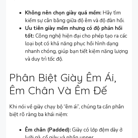
Không nên chọn giày quá mềm:
Hãy tìm
kiếm sự cân bằng giữa độ êm và độ đàn hồi.
Ưu tiên giày mềm nhưng có độ phản hồi
tốt:
Công nghệ hiện đại cho phép tạo ra các
loại bọt có khả năng phục hồi hình dạng
nhanh chóng, giúp bạn tiết kiệm năng lượng
và duy trì tốc độ.
Phân Biệt Giày Êm Ái,
Êm Chân Và Êm Đế
Khi nói về giày chạy bộ “êm ái”, chúng ta cần phân
biệt rõ ràng ba khái niệm:
Êm chân (Padded):
Giày có lớp đệm dày ở
lưỡi gà, cổ giày và phần upper.