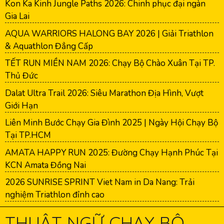
Kon Ka Kinh Jungle Paths 2026: Chinh phục đại ngàn
Gia Lai
AQUA WARRIORS HALONG BAY 2026 | Giải Triathlon
& Aquathlon Đẳng Cấp
TẾT RUN MIỀN NAM 2026: Chạy Bộ Chào Xuân Tại TP.
Thủ Đức
Dalat Ultra Trail 2026: Siêu Marathon Địa Hình, Vượt
Giới Hạn
Liên Minh Bước Chạy Gia Đình 2025 | Ngày Hội Chạy Bộ
Tại TP.HCM
AMATA HAPPY RUN 2025: Đường Chạy Hạnh Phúc Tại
KCN Amata Đồng Nai
2026 SUNRISE SPRINT Viet Nam in Da Nang: Trải
nghiệm Triathlon đỉnh cao
THUẬT NGỮ CHẠY BỘ