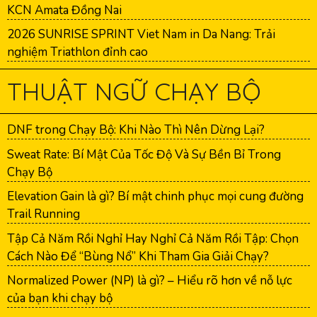
KCN Amata Đồng Nai
2026 SUNRISE SPRINT Viet Nam in Da Nang: Trải
nghiệm Triathlon đỉnh cao
THUẬT NGỮ CHẠY BỘ
DNF trong Chạy Bộ: Khi Nào Thì Nên Dừng Lại?
Sweat Rate: Bí Mật Của Tốc Độ Và Sự Bền Bỉ Trong
Chạy Bộ
Elevation Gain là gì? Bí mật chinh phục mọi cung đường
Trail Running
Tập Cả Năm Rồi Nghỉ Hay Nghỉ Cả Năm Rồi Tập: Chọn
Cách Nào Để “Bùng Nổ” Khi Tham Gia Giải Chạy?
Normalized Power (NP) là gì? – Hiểu rõ hơn về nỗ lực
của bạn khi chạy bộ