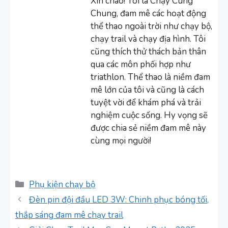
Xin chào! Tôi là Chạy Cùng
Chung, đam mê các hoạt động
thể thao ngoài trời như chạy bộ,
chạy trail và chạy địa hình. Tôi
cũng thích thử thách bản thân
qua các môn phối hợp như
triathlon. Thể thao là niềm đam
mê lớn của tôi và cũng là cách
tuyệt vời để khám phá và trải
nghiệm cuộc sống. Hy vọng sẽ
được chia sẻ niềm đam mê này
cùng mọi người!
Danh
Phụ kiện chạy bộ
mục
Đèn pin đội đầu LED 3W: Chinh phục bóng tối,
thắp sáng đam mê chạy trail