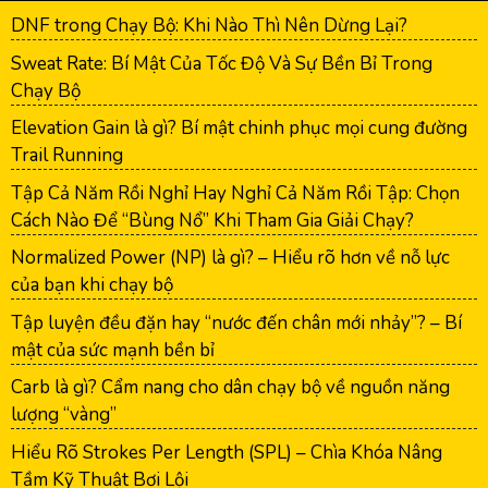
DNF trong Chạy Bộ: Khi Nào Thì Nên Dừng Lại?
Sweat Rate: Bí Mật Của Tốc Độ Và Sự Bền Bỉ Trong
Chạy Bộ
Elevation Gain là gì? Bí mật chinh phục mọi cung đường
Trail Running
Tập Cả Năm Rồi Nghỉ Hay Nghỉ Cả Năm Rồi Tập: Chọn
Cách Nào Để “Bùng Nổ” Khi Tham Gia Giải Chạy?
Normalized Power (NP) là gì? – Hiểu rõ hơn về nỗ lực
của bạn khi chạy bộ
Tập luyện đều đặn hay “nước đến chân mới nhảy”? – Bí
mật của sức mạnh bền bỉ
Carb là gì? Cẩm nang cho dân chạy bộ về nguồn năng
lượng “vàng”
Hiểu Rõ Strokes Per Length (SPL) – Chìa Khóa Nâng
Tầm Kỹ Thuật Bơi Lội