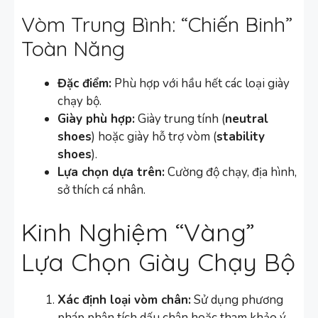
Vòm Trung Bình: “Chiến Binh”
Toàn Năng
Đặc điểm:
Phù hợp với hầu hết các loại giày
chạy bộ.
Giày phù hợp:
Giày trung tính (
neutral
shoes
) hoặc giày hỗ trợ vòm (
stability
shoes
).
Lựa chọn dựa trên:
Cường độ chạy, địa hình,
sở thích cá nhân.
Kinh Nghiệm “Vàng”
Lựa Chọn Giày Chạy Bộ
Xác định loại vòm chân:
Sử dụng phương
pháp phân tích dấu chân hoặc tham khảo ý