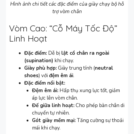
Hình ảnh chi tiết các đặc điểm của giày chạy bộ hỗ
trợ vòm chân
Vòm Cao: “Cỗ Máy Tốc Độ”
Linh Hoạt
Đặc điểm:
Dễ bị
lật cổ chân ra ngoài
(supination)
khi chạy.
Giày phù hợp:
Giày trung tính (
neutral
shoes
) với
đệm êm ái
.
Đặc điểm nổi bật:
Đệm êm ái:
Hấp thụ xung lực tốt, giảm
áp lực lên vòm chân.
Đế giữa linh hoạt:
Cho phép bàn chân di
chuyển tự nhiên.
Gót giày mềm mại:
Tăng cường sự thoải
mái khi chạy.