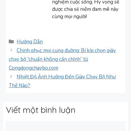
nghiệm cuộc sống. Hy vọng sẽ
được chia sẻ niềm đam mê này
cùng mọi người!
Danh
Hướng Dẫn
mục
Chinh phục mọi cung đường: Bí kíp chọn giày
chạy bộ “chuẩn không cần chỉnh” từ
Congdongchaybo.com
Nhiệt Độ Ảnh Hưởng Đến Giày Chạy Bộ Như
Thế Nào?
Viết một bình luận
Bình