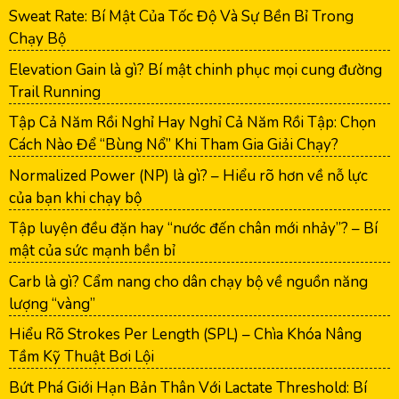
Sweat Rate: Bí Mật Của Tốc Độ Và Sự Bền Bỉ Trong
Chạy Bộ
Elevation Gain là gì? Bí mật chinh phục mọi cung đường
Trail Running
Tập Cả Năm Rồi Nghỉ Hay Nghỉ Cả Năm Rồi Tập: Chọn
Cách Nào Để “Bùng Nổ” Khi Tham Gia Giải Chạy?
Normalized Power (NP) là gì? – Hiểu rõ hơn về nỗ lực
của bạn khi chạy bộ
Tập luyện đều đặn hay “nước đến chân mới nhảy”? – Bí
mật của sức mạnh bền bỉ
Carb là gì? Cẩm nang cho dân chạy bộ về nguồn năng
lượng “vàng”
Hiểu Rõ Strokes Per Length (SPL) – Chìa Khóa Nâng
Tầm Kỹ Thuật Bơi Lội
Bứt Phá Giới Hạn Bản Thân Với Lactate Threshold: Bí