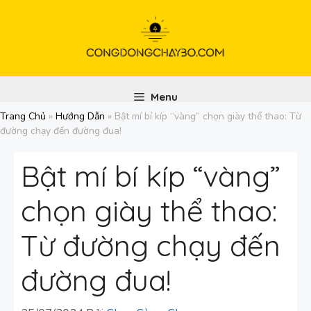
Chuyển
đến
nội
dung
Menu
Trang Chủ
»
Hướng Dẫn
»
Bật mí bí kíp “vàng” chọn giày thể thao: Từ
đường chạy đến đường đua!
Bật mí bí kíp “vàng”
chọn giày thể thao:
Từ đường chạy đến
đường đua!