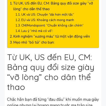
Từ UK, US đến EU, CM: Bảng quy đổi size giày “vỡ
lòng” cho dân thể thao
UK và US: Chuyện “dài hơn một tấc”
EU và US: Khoảng cách mong manh
CM/Mondopoint: “Chuẩn không cần chỉnh”
Lưu ý “nhỏ mà có võ”:
Kinh nghiệm “xương máu” từ một vận động viên
Mẹo nhỏ “bỏ túi” cho bạn:
Từ UK, US đến EU, CM:
Bảng quy đổi size giày
“vỡ lòng” cho dân thể
thao
Chắc hẳn bạn đã từng “đau đầu” khi muốn mua giày
online nhưng lại hoang mang trước ma trận size