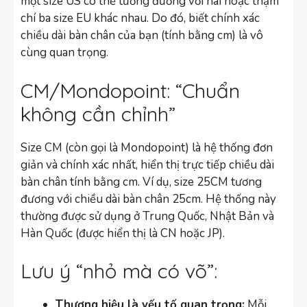
một size US có thể tương đương với hai hoặc thậm
chí ba size EU khác nhau. Do đó, biết chính xác
chiều dài bàn chân của bạn (tính bằng cm) là vô
cùng quan trọng.
CM/Mondopoint: “Chuẩn
không cần chỉnh”
Size CM (còn gọi là Mondopoint) là hệ thống đơn
giản và chính xác nhất, hiển thị trực tiếp chiều dài
bàn chân tính bằng cm. Ví dụ, size 25CM tương
đương với chiều dài bàn chân 25cm. Hệ thống này
thường được sử dụng ở Trung Quốc, Nhật Bản và
Hàn Quốc (được hiển thị là CN hoặc JP).
Lưu ý “nhỏ mà có võ”:
Thương hiệu là yếu tố quan trọng:
Mỗi