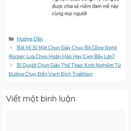
được chia sẻ niềm đam mê này
cùng mọi người!
Danh
Hướng Dẫn
mục
Bật Mí Bí Mật Chọn Giày Chạy Bộ Công Nghệ
Rocker: Lựa Chọn Hoàn Hảo Hay Cạm Bẫy Lớn?
Bí Quyết Chọn Giày Thể Thao: Kinh Nghiệm Từ
Đường Chạy Đến Vạch Đích Triathlon
Viết một bình luận
Bình
luận