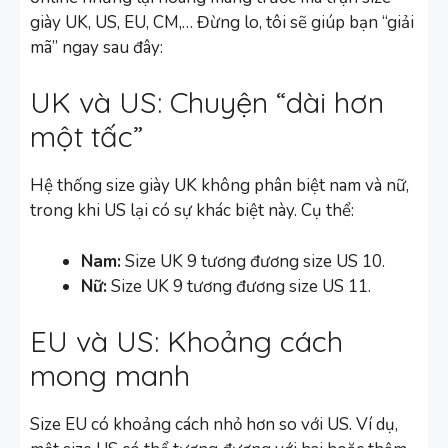
giày UK, US, EU, CM,… Đừng lo, tôi sẽ giúp bạn “giải
mã” ngay sau đây:
UK và US: Chuyện “dài hơn
một tấc”
Hệ thống size giày UK không phân biệt nam và nữ,
trong khi US lại có sự khác biệt này. Cụ thể:
Nam:
Size UK 9 tương đương size US 10.
Nữ:
Size UK 9 tương đương size US 11.
EU và US: Khoảng cách
mong manh
Size EU có khoảng cách nhỏ hơn so với US. Ví dụ,