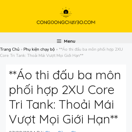
Chuyển
đến
nội
dung
Menu
Trang Chủ
»
Phụ kiện chạy bộ
»
**Áo thi đấu ba môn phối hợp 2XU
Core Tri Tank: Thoải Mái Vượt Mọi Giới Hạn**
**Áo thi đấu ba môn
phối hợp 2XU Core
Tri Tank: Thoải Mái
Vượt Mọi Giới Hạn**