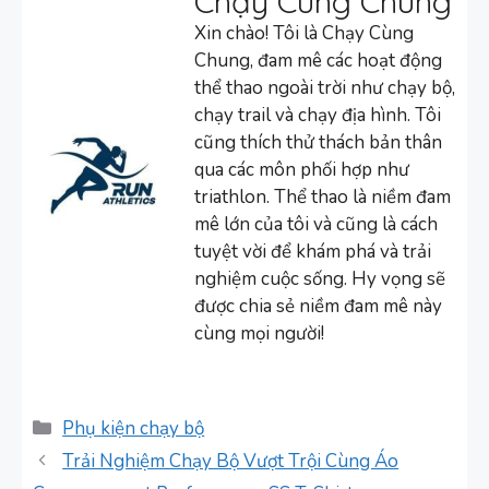
Chạy Cùng Chung
Xin chào! Tôi là Chạy Cùng
Chung, đam mê các hoạt động
thể thao ngoài trời như chạy bộ,
chạy trail và chạy địa hình. Tôi
cũng thích thử thách bản thân
qua các môn phối hợp như
triathlon. Thể thao là niềm đam
mê lớn của tôi và cũng là cách
tuyệt vời để khám phá và trải
nghiệm cuộc sống. Hy vọng sẽ
được chia sẻ niềm đam mê này
cùng mọi người!
Danh
Phụ kiện chạy bộ
mục
Trải Nghiệm Chạy Bộ Vượt Trội Cùng Áo