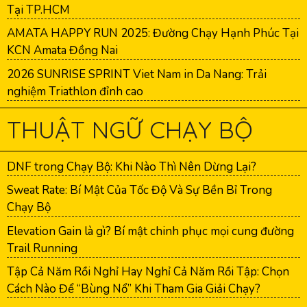
Tại TP.HCM
AMATA HAPPY RUN 2025: Đường Chạy Hạnh Phúc Tại
KCN Amata Đồng Nai
2026 SUNRISE SPRINT Viet Nam in Da Nang: Trải
nghiệm Triathlon đỉnh cao
THUẬT NGỮ CHẠY BỘ
DNF trong Chạy Bộ: Khi Nào Thì Nên Dừng Lại?
Sweat Rate: Bí Mật Của Tốc Độ Và Sự Bền Bỉ Trong
Chạy Bộ
Elevation Gain là gì? Bí mật chinh phục mọi cung đường
Trail Running
Tập Cả Năm Rồi Nghỉ Hay Nghỉ Cả Năm Rồi Tập: Chọn
Cách Nào Để “Bùng Nổ” Khi Tham Gia Giải Chạy?