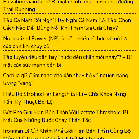
Elevation Gain là gì? Bí mật chinh phục mọi cung đường
Trail Running
Tập Cả Năm Rồi Nghỉ Hay Nghỉ Cả Năm Rồi Tập: Chọn
Cách Nào Để “Bùng Nổ” Khi Tham Gia Giải Chạy?
Normalized Power (NP) là gì? – Hiểu rõ hơn về nỗ lực
của bạn khi chạy bộ
Tập luyện đều đặn hay “nước đến chân mới nhảy”? – Bí
mật của sức mạnh bền bỉ
Carb là gì? Cẩm nang cho dân chạy bộ về nguồn năng
lượng “vàng”
Hiểu Rõ Strokes Per Length (SPL) – Chìa Khóa Nâng
Tầm Kỹ Thuật Bơi Lội
Bứt Phá Giới Hạn Bản Thân Với Lactate Threshold: Bí
Mật Của Những Bước Chạy Thần Tốc
Ironman Là Gì? Khám Phá Giới Hạn Bản Thân Cùng Bộ
Môn Thể Thao Thử Thách Nhất Hành Tinh –