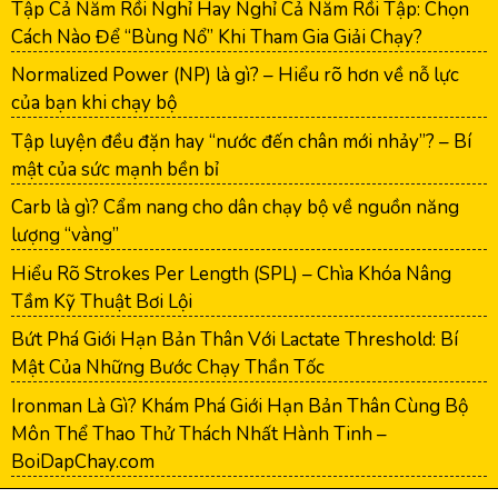
Tập Cả Năm Rồi Nghỉ Hay Nghỉ Cả Năm Rồi Tập: Chọn
Cách Nào Để “Bùng Nổ” Khi Tham Gia Giải Chạy?
Normalized Power (NP) là gì? – Hiểu rõ hơn về nỗ lực
của bạn khi chạy bộ
Tập luyện đều đặn hay “nước đến chân mới nhảy”? – Bí
mật của sức mạnh bền bỉ
Carb là gì? Cẩm nang cho dân chạy bộ về nguồn năng
lượng “vàng”
Hiểu Rõ Strokes Per Length (SPL) – Chìa Khóa Nâng
Tầm Kỹ Thuật Bơi Lội
Bứt Phá Giới Hạn Bản Thân Với Lactate Threshold: Bí
Mật Của Những Bước Chạy Thần Tốc
Ironman Là Gì? Khám Phá Giới Hạn Bản Thân Cùng Bộ
Môn Thể Thao Thử Thách Nhất Hành Tinh –
BoiDapChay.com