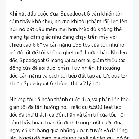
Khi bắt đầu cuộc đua, Speedgoat 6 vẫn khiến tôi
cảm thấy khó chịu, nhưng khi tôi (chậm rãi) leo lên
núi, nó bắt đầu mềm mại hơn. Mặc dù không thể
mang lại cảm giác như đang chạy trên mây với
chiều cao 6’6″ và cân nặng 195 lbs của tôi, nhưng
nó đủ tốt để tôi không ghét mỗi bước chân. Khi leo
dốc, Speedgoat 6 mang lại sự êm ái, giảm thiểu tác
động của đá sỏi dưới chân. Tuy nhiên, khi xuống
dốc, cân nặng và cách tôi tiếp đất tạo áp lực quá lớn
khiến Speedgoat 6 không thể xử lý hết.
Nhưng tôi đã hoàn thành cuộc đua, và phần lớn thời
gian tôi đã tận hưởng nó… mặc dù 6.500 feet leo
dốc đã thử thách cả đôi chân và tâm trí của tôi. Tôi
cảm thấy hoàn toàn ổn định trong suốt cuộc đua,
ngay cả khi băng qua những đoạn tuyết và đá lỏng
lẻo. Ngoài độ bám, mà chúng ta sẽ đề cập sau, độ ổn