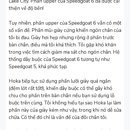
Lake City. Phần upper của Speedgoat 6 đã được cải
thiện về độ bền!
Tuy nhiên, phần upper của Speedgoat 6 vẫn có một
số vấn đề. Phần mũi giày cứng khiến ngón chân của
tôi bị đau. Giày hơi hẹp nhưng rộng ở phần trước
bàn chân, điều mà tôi khá thích. Tôi gặp khó khăn
trong việc tìm cách giảm ma sát cho ngón chân. Hệ
thống dây buộc của Speedgoat 6 tương tự như
Speedgoat 5, khá phức tạp.
Hoka tiếp tục sử dụng phần lưỡi giày quá ngắn
(đệm lót rất tốt!), khiến dây buộc có thể gây khó
chịu cho phần trên bàn chân nếu bạn sử dụng lỗ
buộc trên cùng. Tôi không hiểu tại sao Hoka lại làm
phần này của giày kém như vậy, trong khi nó dễ sửa
chữa. Có thể đó chỉ là vấn đề của đôi chân tôi.