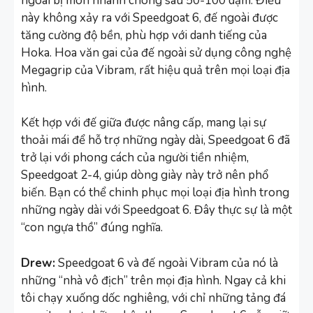
ngoài bị mòn nhanh chóng sau 50-100 dặm. Điều
này không xảy ra với Speedgoat 6, đế ngoài được
tăng cường độ bền, phù hợp với danh tiếng của
Hoka. Hoa văn gai của đế ngoài sử dụng công nghệ
Megagrip của Vibram, rất hiệu quả trên mọi loại địa
hình.
Kết hợp với đế giữa được nâng cấp, mang lại sự
thoải mái để hỗ trợ những ngày dài, Speedgoat 6 đã
trở lại với phong cách của người tiền nhiệm,
Speedgoat 2-4, giúp dòng giày này trở nên phổ
biến. Bạn có thể chinh phục mọi loại địa hình trong
những ngày dài với Speedgoat 6. Đây thực sự là một
“con ngựa thồ” đúng nghĩa.
Drew:
Speedgoat 6 và đế ngoài Vibram của nó là
những “nhà vô địch” trên mọi địa hình. Ngay cả khi
tôi chạy xuống dốc nghiêng, với chỉ những tảng đá