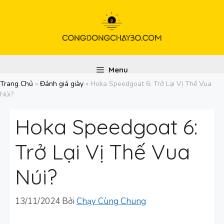
Chuyển
đến
nội
dung
Menu
Trang Chủ
»
Đánh giá giày
»
Hoka Speedgoat 6: Trở Lại Vị Thế Vua
Núi?
Hoka Speedgoat 6:
Trở Lại Vị Thế Vua
Núi?
13/11/2024
Bởi
Chạy Cùng Chung