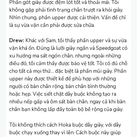
Phần gót giày được đệm lót tốt và thoải mái. Tôi
không gặp phải tình trạng chân trượt ra khỏi giày.
Nhìn chung, phần upper được cải thiện. Vấn đề chỉ
là sự vừa vặn cần phải được sửa chữa.
Drew:
Khác với Sam, tôi thấy phần upper và sự vừa
vặn khá ổn. Đúng là lưỡi giày ngắn và Speedgoat có
xu hướng ma sát ngón chân, nhưng ngoài những
điều đó, tôi cảm thấy được bảo vệ tốt. Tôi có đủ chỗ
cho tất cả mọi thứ… đặc biệt là phần mũi giày. Phần
upper này được thiết kế để phù hợp với những
người có bàn chân rộng, bàn chân bình thường
hoặc hẹp. Việc siết chặt dây buộc không tạo ra
nhiều nếp gấp và ôm sát bàn chân, ngay cả khi bàn
chân bạn không lấp đầy toàn bộ bề rộng của giày.
Tôi không thích cách Hoka buộc dây giày, với dây
buộc chạy xuống thay vì lên. Cách buộc này giúp