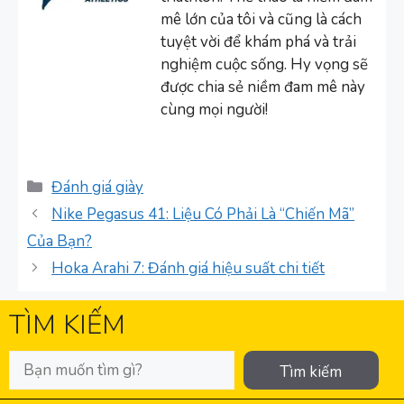
mê lớn của tôi và cũng là cách
tuyệt vời để khám phá và trải
nghiệm cuộc sống. Hy vọng sẽ
được chia sẻ niềm đam mê này
cùng mọi người!
Danh
Đánh giá giày
mục
Nike Pegasus 41: Liệu Có Phải Là “Chiến Mã”
Của Bạn?
Hoka Arahi 7: Đánh giá hiệu suất chi tiết
TÌM KIẾM
Tìm kiếm