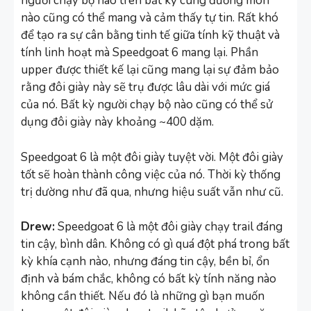
người chạy bộ nào trên bất kỳ cung đường mòn
nào cũng có thể mang và cảm thấy tự tin. Rất khó
để tạo ra sự cân bằng tinh tế giữa tính kỹ thuật và
tính linh hoạt mà Speedgoat 6 mang lại. Phần
upper được thiết kế lại cũng mang lại sự đảm bảo
rằng đôi giày này sẽ trụ được lâu dài với mức giá
của nó. Bất kỳ người chạy bộ nào cũng có thể sử
dụng đôi giày này khoảng ~400 dặm.
Speedgoat 6 là một đôi giày tuyệt vời. Một đôi giày
tốt sẽ hoàn thành công việc của nó. Thời kỳ thống
trị dường như đã qua, nhưng hiệu suất vẫn như cũ.
Drew:
Speedgoat 6 là một đôi giày chạy trail đáng
tin cậy, bình dân. Không có gì quá đột phá trong bất
kỳ khía cạnh nào, nhưng đáng tin cậy, bền bỉ, ổn
định và bám chắc, không có bất kỳ tính năng nào
không cần thiết. Nếu đó là những gì bạn muốn