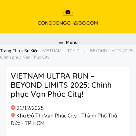
Chuyển
đến
nội
dung
Menu
Trang Chủ
»
Sự Kiện
»
VIETNAM ULTRA RUN – BEYOND LIMITS 2025:
Chinh phục Vạn Phúc City!
VIETNAM ULTRA RUN –
BEYOND LIMITS 2025: Chinh
phục Vạn Phúc City!
21/12/2025
Khu Đô Thị Vạn Phúc City - Thành Phố Thủ
Đức - TP HCM