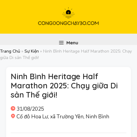
Chuyển
đến
nội
dung
Menu
Trang Chủ
»
Sự Kiện
»
Ninh Bình Heritage Half Marathon 2025: Chạy
giữa Di sản Thế giới!
Ninh Bình Heritage Half
Marathon 2025: Chạy giữa Di
sản Thế giới!
31/08/2025
Cố đô Hoa Lư, xã Trường Yên, Ninh Bình