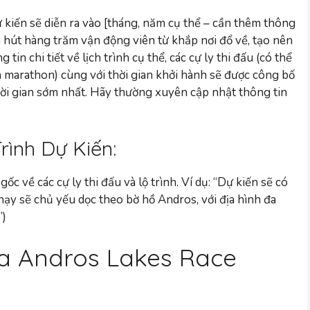
 kiến sẽ diễn ra vào [tháng, năm cụ thể – cần thêm thông
u hút hàng trăm vận động viên từ khắp nơi đổ về, tạo nên
n chi tiết về lịch trình cụ thể, các cự ly thi đấu (có thể
 marathon) cùng với thời gian khởi hành sẽ được công bố
hời gian sớm nhất. Hãy thường xuyên cập nhật thông tin
rình Dự Kiến:
c về các cự ly thi đấu và lộ trình. Ví dụ: “Dự kiến sẽ có
hạy sẽ chủ yếu dọc theo bờ hồ Andros, với địa hình đa
”)
a Andros Lakes Race