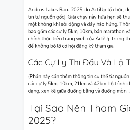
Andros Lakes Race 2025, do ActiUp tổ chức, dự
tin từ nguồn gốc]. Giải chạy này hứa hẹn sẽ th
một không khí sôi động và đầy hào hứng. Thông ti
bao gồm các cự ly 5km, 10km, bán marathon và
chính thức trên trang web của ActiUp trong t
để không bỏ lỡ cơ hội đăng ký tham gia.
Các Cự Ly Thi Đấu Và Lộ T
(Phần này cần thêm thông tin cụ thể từ nguồn gố
các cự ly 5km, 10km, 21km và 42km. Lộ trình c
dạng, xen kẽ giữa đường bằng và đường mòn…
Tại Sao Nên Tham Gi
2025?