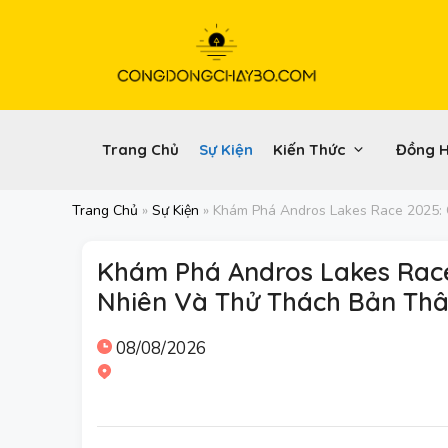
Chuyển
đến
nội
dung
Trang Chủ
Sự Kiện
Kiến Thức
Đồng 
Trang Chủ
»
Sự Kiện
»
Khám Phá Andros Lakes Race 2025: 
Khám Phá Andros Lakes Race
Nhiên Và Thử Thách Bản Th
08/08/2026