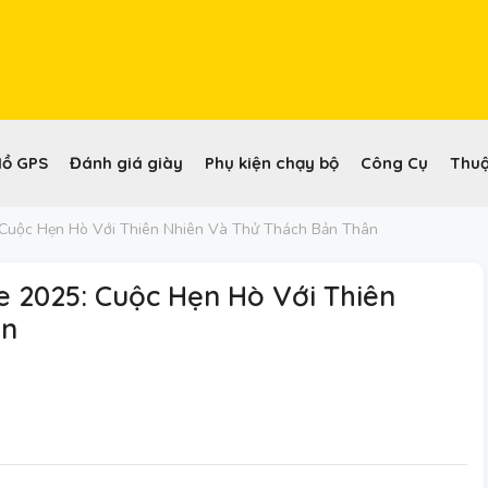
Hồ GPS
Đánh giá giày
Phụ kiện chạy bộ
Công Cụ
Thuậ
Cuộc Hẹn Hò Với Thiên Nhiên Và Thử Thách Bản Thân
 2025: Cuộc Hẹn Hò Với Thiên
ân