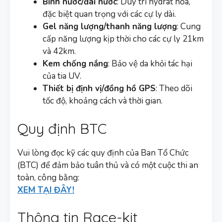
Bình nước/đai nước
: Duy trì hydrat hóa,
đặc biệt quan trọng với các cự ly dài.
Gel năng lượng/thanh năng lượng
: Cung
cấp năng lượng kịp thời cho các cự ly 21km
và 42km.
Kem chống nắng
: Bảo vệ da khỏi tác hại
của tia UV.
Thiết bị định vị/đồng hồ GPS
: Theo dõi
tốc độ, khoảng cách và thời gian.
Quy định BTC
Vui lòng đọc kỹ các quy định của Ban Tổ Chức
(BTC) để đảm bảo tuân thủ và có một cuộc thi an
toàn, công bằng:
XEM TẠI ĐÂY!
Thông tin Race-kit