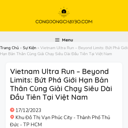
Chuyển
đến
nội
dung
Menu
Trang Chủ
»
Sự Kiện
»
Vietnam Ultra Run – Beyond Limits: Bứt Phá Giới
Hạn Bản Thân Cùng Giải Chạy Siêu Dài Đầu Tiên Tại Việt Nam
Vietnam Ultra Run – Beyond
Limits: Bứt Phá Giới Hạn Bản
Thân Cùng Giải Chạy Siêu Dài
Đầu Tiên Tại Việt Nam
17/12/2023
Khu Đô Thị Vạn Phúc City - Thành Phố Thủ
Đức - TP HCM