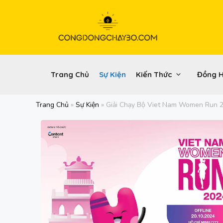
Chuyển
đến
nội
dung
Trang Chủ
Sự Kiện
Kiến Thức
Đồng 
Trang Chủ
»
Sự Kiện
»
Giải Chạy Bộ Viet Nam Women Run 