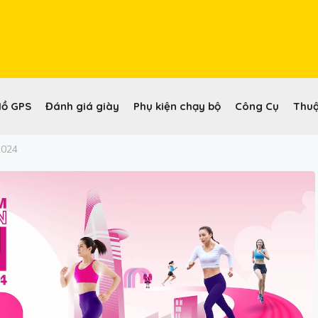
Hồ GPS
Đánh giá giày
Phụ kiện chạy bộ
Công Cụ
Thuậ
2024