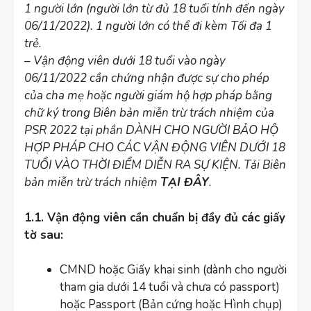
1 người lớn (người lớn từ đủ 18 tuổi tính đến ngày
06/11/2022). 1 người lớn có thể đi kèm Tối đa 1
trẻ.
– Vận động viên dưới 18 tuổi vào ngày
06/11/2022 cần chứng nhận được sự cho phép
của cha mẹ hoặc người giám hộ hợp pháp bằng
chữ ký trong Biên bản miễn trừ trách nhiệm của
PSR 2022 tại phần DÀNH CHO NGƯỜI BẢO HỘ
HỢP PHÁP CHO CÁC VẬN ĐỘNG VIÊN DƯỚI 18
TUỔI VÀO THỜI ĐIỂM DIỄN RA SỰ KIỆN. Tải Biên
bản miễn trừ trách nhiệm
TẠI ĐÂY
.
1.1. Vận động viên cần chuẩn bị đầy đủ các giấy
tờ sau:
CMND hoặc Giấy khai sinh (dành cho người
tham gia dưới 14 tuổi và chưa có passport)
hoặc Passport (Bản cứng hoặc Hình chụp)