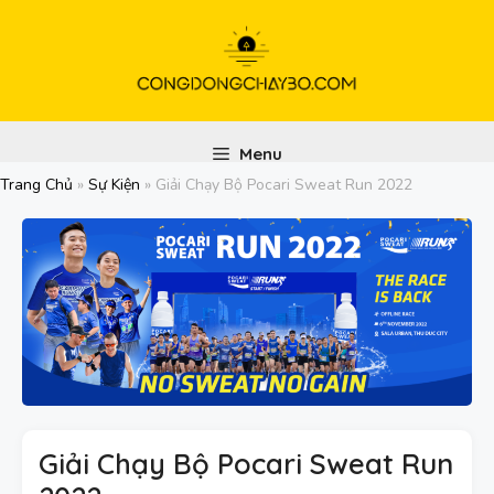
Chuyển
đến
nội
dung
Menu
Trang Chủ
»
Sự Kiện
»
Giải Chạy Bộ Pocari Sweat Run 2022
Giải Chạy Bộ Pocari Sweat Run