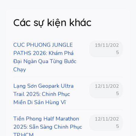
Các sự kiện khác
CUC PHUONG JUNGLE
19/11/202
5
PATHS 2026: Khám Phá
Đại Ngàn Qua Từng Bước
Chạy
Lạng Sơn Geopark Ultra
12/11/202
5
Trail 2025: Chinh Phục
Miền Di Sản Hùng Vĩ
Tiền Phong Half Marathon
12/11/202
5
2025: Sẵn Sàng Chinh Phục
TP.HCM