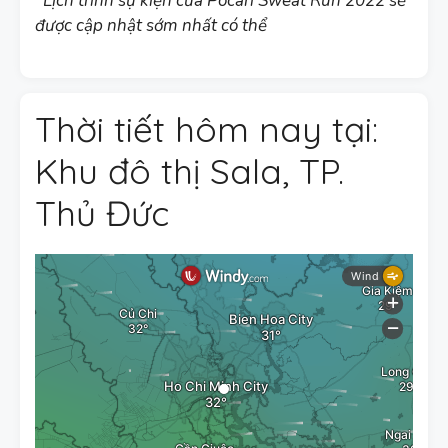
*Lịch trình sự kiện của Pocari Sweat Run 2022 sẽ
được cập nhật sớm nhất có thể
Thời tiết hôm nay tại:
Khu đô thị Sala, TP.
Thủ Đức