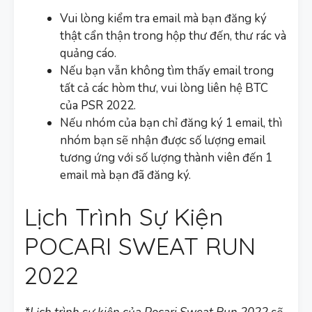
Vui lòng kiểm tra email mà bạn đăng ký
thật cẩn thận trong hộp thư đến, thư rác và
quảng cáo.
Nếu bạn vẫn không tìm thấy email trong
tất cả các hòm thư, vui lòng liên hệ BTC
của PSR 2022.
Nếu nhóm của bạn chỉ đăng ký 1 email, thì
nhóm bạn sẽ nhận được số lượng email
tương ứng với số lượng thành viên đến 1
email mà bạn đã đăng ký.
Lịch Trình Sự Kiện
POCARI SWEAT RUN
2022