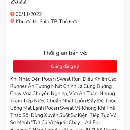
2022
06/11/2022
Khu đô thị Sala, TP. Thủ Đức
Thời gian bán vé:
Đóng đăng ký
Khi Nhắc Đến Pocari Sweat Run, Điều Khiến Các
Runner Ấn Tượng Nhất Chính Là Cung Đường
Chạy Vừa Chuyên Nghiệp, Vừa An Toàn, Những
Trạm Tiếp Nước Chuẩn Nhật Luôn Đầy Đủ Thức
Uống Mát Lạnh Pocari Sweat Và Không Khí Thể
Thao Sôi Động Xuyên Suốt Sự Kiện. Tiếp Tục Với
Sứ Mệnh “Tất Cả Vì Người Chạy – All For
Runners”, Năm Thứ 3 Trở Lại, Psr 2021 Sẽ Mang