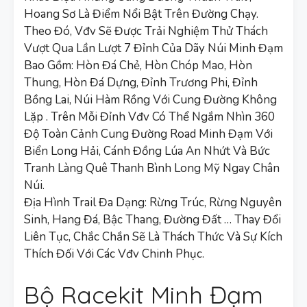
Hoang Sơ Là Điểm Nổi Bật Trên Đường Chạy.
Theo Đó, Vđv Sẽ Được Trải Nghiệm Thử Thách
Vượt Qua Lần Lượt 7 Đỉnh Của Dãy Núi Minh Đạm
Bao Gồm: Hòn Đá Chẻ, Hòn Chóp Mao, Hòn
Thung, Hòn Đá Dựng, Đỉnh Trương Phi, Đỉnh
Bồng Lai, Núi Hàm Rồng Với Cung Đường Không
Lặp . Trên Mỗi Đỉnh Vđv Có Thể Ngắm Nhìn 360
Độ Toàn Cảnh Cung Đường Road Minh Đạm Với
Biển Long Hải, Cánh Đồng Lúa An Nhứt Và Bức
Tranh Làng Quê Thanh Bình Long Mỹ Ngay Chân
Núi.
Địa Hình Trail Đa Dạng: Rừng Trúc, Rừng Nguyên
Sinh, Hang Đá, Bậc Thang, Đường Đất … Thay Đổi
Liên Tục, Chắc Chắn Sẽ Là Thách Thức Và Sự Kích
Thích Đối Với Các Vđv Chinh Phục.
Bộ Racekit Minh Đạm