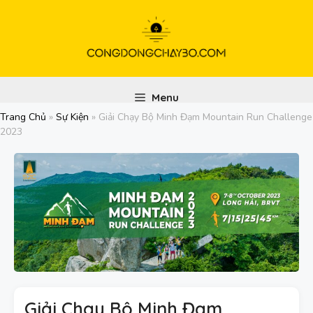
Chuyển
đến
nội
dung
Menu
Trang Chủ
»
Sự Kiện
»
Giải Chạy Bộ Minh Đạm Mountain Run Challenge
2023
Giải Chạy Bộ Minh Đạm