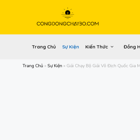
Chuyển
đến
nội
dung
Trang Chủ
Sự Kiện
Kiến Thức
Đồng 
Trang Chủ
»
Sự Kiện
»
Giải Chạy Bộ Giải Vô Địch Quốc Gia