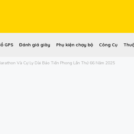
Hồ GPS
Đánh giá giày
Phụ kiện chạy bộ
Công Cụ
Thuậ
 Marathon Và Cự Ly Dài Báo Tiền Phong Lần Thứ 66 Năm 2025