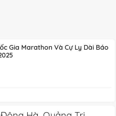
uốc Gia Marathon Và Cự Ly Dài Báo
2025
: Đông Hà, Quảng Trị