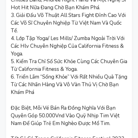
Hot Hit Nữa Đang Chờ Bạn Khám Phá.
3. Giải Đấu Võ Thuật All Stars Fight Đỉnh Cao Với
Các Võ Sĩ Chuyên Nghiệp Từ Việt Nam Và Quốc
Tế.
4. Lớp Tập Yoga/ Les Mills/ Zumba Ngoài Trời Với
Các Hlv Chuyên Nghiệp Của California Fitness &
Yoga.
5. Kiểm Tra Chỉ Số Sức Khỏe Cùng Các Chuyên Gia
Từ California Fitness & Yoga.
6. Triển Lãm “Sống Khỏe” Với Rất Nhiều Quà Tặng
Từ Các Nhãn Hàng Và Vô Vàn Thú Vị Chờ Bạn
Khám Phá
Đặc Biệt, Mỗi Vé Bán Ra Đồng Nghĩa Với Bạn
Quyên Góp 50.000Vnd Vào Quỹ Nhịp Tim Việt
Nam Để Giúp Trẻ Em Nghèo Được Mổ Tim.