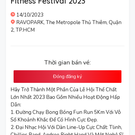
Fitness Festival 2023
14/10/2023
RAVOPARK, The Metropole Thủ Thiêm, Quận
2, TP.HCM
Thời gian bán vé:
Đóng đăng ký
Hãy Trở Thành Một Phần Của Lễ Hội Thể Chất
Lớn Nhất 2023 Bao Gồm Nhiều Hoạt Động Hấp
Dẫn:
1. Đường Chạy Bong Bóng Fun Run 5Km Với Vô
Số Khoảnh Khắc Để Có Hình Cực Đẹp.
2. Đại Nhạc Hội Với Dàn Line-Up Cực Chất: Tlinh,
Chillies Band, Andree Right Hand Và Một Nghệ Sĩ