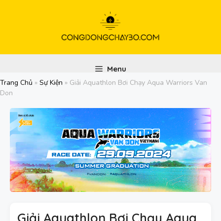
Chuyển
đến
nội
dung
Menu
Trang Chủ
»
Sự Kiện
»
Giải Aquathlon Bơi Chạy Aqua Warriors Van
Don
Giải Aquathlon Bơi Chạy Aqua