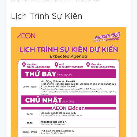
Lịch Trình Sự Kiện