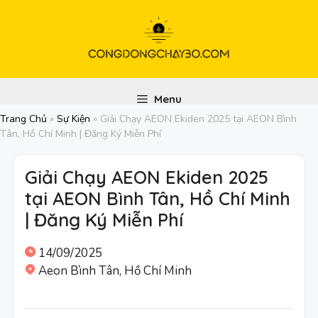
Chuyển
đến
nội
dung
Menu
Trang Chủ
»
Sự Kiện
»
Giải Chạy AEON Ekiden 2025 tại AEON Bình
Tân, Hồ Chí Minh | Đăng Ký Miễn Phí
Giải Chạy AEON Ekiden 2025
tại AEON Bình Tân, Hồ Chí Minh
| Đăng Ký Miễn Phí
14/09/2025
Aeon Bình Tân, Hồ Chí Minh