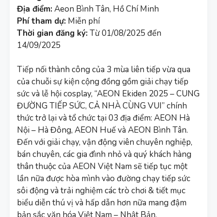
Địa điểm:
Aeon Bình Tân, Hồ Chí Minh
Phí tham dự:
Miễn phí
Thời gian đăng ký:
Từ 01/08/2025 đến
14/09/2025
Tiếp nối thành công của 3 mùa liên tiếp vừa qua
của chuỗi sự kiện cộng đồng gồm giải chạy tiếp
sức và lễ hội cosplay, “AEON Ekiden 2025 – CUNG
ĐƯỜNG TIẾP SỨC, CẢ NHÀ CÙNG VUI” chính
thức trở lại và tổ chức tại 03 địa điểm: AEON Hà
Nội – Hà Đông, AEON Huế và AEON Bình Tân.
Đến với giải chạy, vận động viên chuyên nghiệp,
bán chuyên, các gia đình nhỏ và quý khách hàng
thân thuộc của AEON Việt Nam sẽ tiếp tục một
lần nữa được hòa mình vào đường chạy tiếp sức
sôi động và trải nghiệm các trò chơi & tiết mục
biểu diễn thú vị và hấp dẫn hơn nữa mang đậm
bản sắc văn hóa Việt Nam – Nhật Bản.