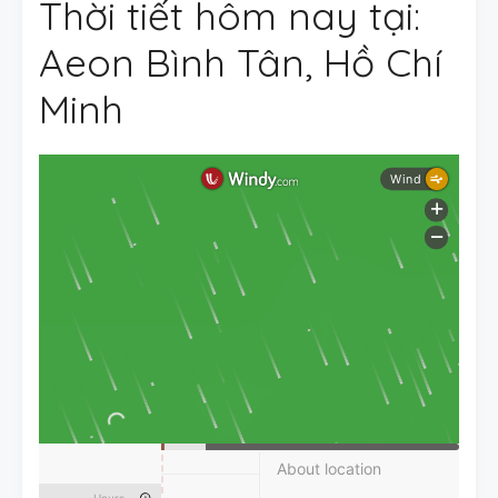
Thời tiết hôm nay tại:
Aeon Bình Tân, Hồ Chí
Minh