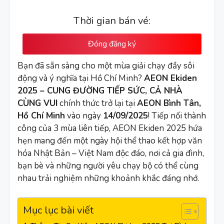
Thời gian bán vé:
Đóng đăng ký
Bạn đã sẵn sàng cho một mùa giải chạy đầy sôi
động và ý nghĩa tại Hồ Chí Minh?
AEON Ekiden
2025 – CUNG ĐƯỜNG TIẾP SỨC, CẢ NHÀ
CÙNG VUI
chính thức trở lại tại
AEON Bình Tân,
Hồ Chí Minh
vào ngày
14/09/2025
! Tiếp nối thành
công của 3 mùa liên tiếp, AEON Ekiden 2025 hứa
hẹn mang đến một ngày hội thể thao kết hợp văn
hóa Nhật Bản – Việt Nam độc đáo, nơi cả gia đình,
bạn bè và những người yêu chạy bộ có thể cùng
nhau trải nghiệm những khoảnh khắc đáng nhớ.
Mục lục bài viết