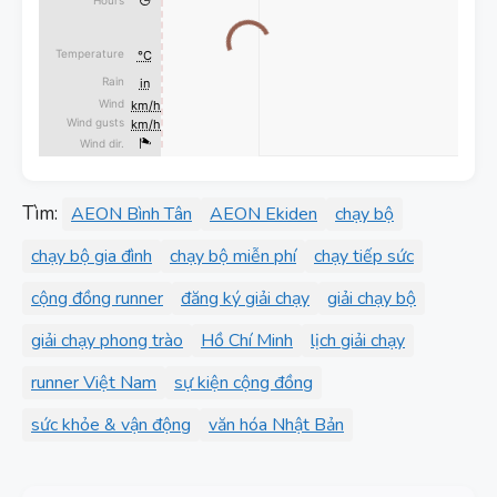
Tìm:
AEON Bình Tân
AEON Ekiden
chạy bộ
chạy bộ gia đình
chạy bộ miễn phí
chạy tiếp sức
cộng đồng runner
đăng ký giải chạy
giải chạy bộ
giải chạy phong trào
Hồ Chí Minh
lịch giải chạy
runner Việt Nam
sự kiện cộng đồng
sức khỏe & vận động
văn hóa Nhật Bản