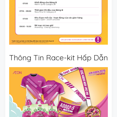
Thông Tin Race-kit Hấp Dẫn