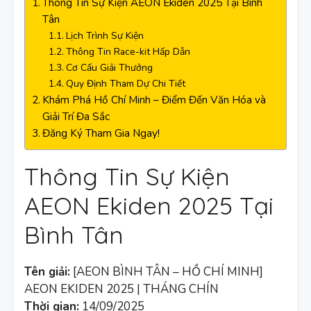
Thông Tin Sự Kiện AEON Ekiden 2025 Tại Bình
Tân
Lịch Trình Sự Kiện
Thông Tin Race-kit Hấp Dẫn
Cơ Cấu Giải Thưởng
Quy Định Tham Dự Chi Tiết
Khám Phá Hồ Chí Minh – Điểm Đến Văn Hóa và
Giải Trí Đa Sắc
Đăng Ký Tham Gia Ngay!
Thông Tin Sự Kiện
AEON Ekiden 2025 Tại
Bình Tân
Tên giải:
[AEON BÌNH TÂN – HỒ CHÍ MINH]
AEON EKIDEN 2025 | THÁNG CHÍN
Thời gian:
14/09/2025