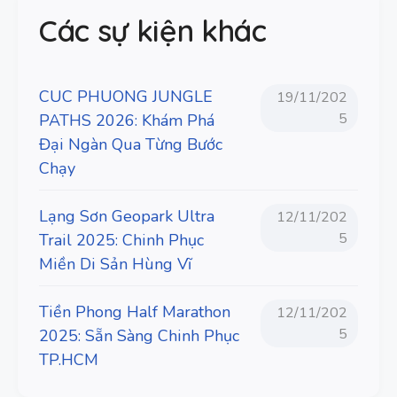
Các sự kiện khác
CUC PHUONG JUNGLE
19/11/202
5
PATHS 2026: Khám Phá
Đại Ngàn Qua Từng Bước
Chạy
Lạng Sơn Geopark Ultra
12/11/202
5
Trail 2025: Chinh Phục
Miền Di Sản Hùng Vĩ
Tiền Phong Half Marathon
12/11/202
5
2025: Sẵn Sàng Chinh Phục
TP.HCM